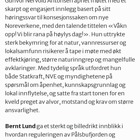
Gunvor Nervold Antonsen åpnet møtet med et
skarpt og engasjert innlegg basert på sitt
høringssvar til konsesjonssaken om nye
Noreverkene, med den talende tittelen «Våkn
opp! Vi blir rana på høylys dag!». Hun uttrykte
sterk bekymring for at natur, vannressurser og
lokalsamfunn risikerer å tape i møte med økt
effektkjøring, større naturinngrep og mangelfulle
avklaringer. Med tydelig språk utfordret hun
både Statkraft, NVE og myndighetene på
spørsmål om åpenhet, kunnskapsgrunnlag og
lokal innflytelse, og satte fra start tonen for en
kveld preget av alvor, motstand og krav om større
ansvarlighet.
Bernt Lund
ga et sterkt og billedrikt innblikk i
hvordan reguleringen av Pålsbufjorden og