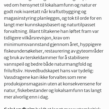
ved om hensynet til lokalsamfunn og natur er
godt nok ivaretatt når kraftutbygging og
magasinstyring planlegges, og tok til orde for en
langt mer kunnskapsbasert og naturtilpasset
forvaltning. Blant tiltakene han løftet fram var
tidligere vilkårsrevisjon, krav om
minimumsvannstand gjennom året, hyppigere
fiskeundersøkelser, restaurering av gyteområder
og bruk av terskeldammer for å stabilisere
vannspeil og bedre både naturmangfold og
friluftsliv. Hovedbudskapet hans var tydelig:
Vassdragene kan ikke forvaltes som rene
produksjonsmagasin uten at konsekvensene for
natur, fiskebestander og lokalsamfunn tas langt
mer alvorlig enn i dag.