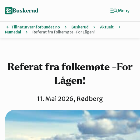
Hopp
til
Buskerud
Meny
hovedinnhold
Till naturvernforbundet.no
Buskerud
Aktuelt
Numedal
Referat fra folkemøte -For Lågen!
Finn ditt lokallag
Drammen
Referat fra folkemøte -For
Lågen!
Hallingdal
11. Mai 2026, Rødberg
Hole og Ringerike
Kongsberg