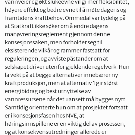
vannveier og økt slukeevne vil gi mer fleksibilitet,
høyere effekt og bedre evne til å møte dagens og
framtidens kraftbehov. Ommedal var tydelig på
at Statkraft ikke søker om å endre dagens
manøvreringsreglement gjennom denne
konsesjonssaken, men forholder seg til
eksisterende vilkår og rammer fastsatt for
reguleringen, og avviste påstander om at
selskapet driver utenfor gjeldende regelverk. Hun
la vekt på at begge alternativer innebærer ny
kraftproduksjon, men at alternativ 1 gir størst
energibidrag og best utnyttelse av
vannressursene når det uansett må bygges nytt.
Samtidig orienterte hun om at prosjektet fortsatt
er i konsesjonsfasen hos NVE, at
høringsinnspillene er en viktig del av prosessen,
og at konsekvensutredninger allerede er