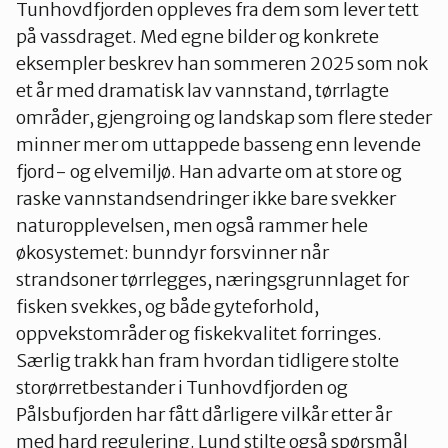
Tunhovdfjorden oppleves fra dem som lever tett
på vassdraget. Med egne bilder og konkrete
eksempler beskrev han sommeren 2025 som nok
et år med dramatisk lav vannstand, tørrlagte
områder, gjengroing og landskap som flere steder
minner mer om uttappede basseng enn levende
fjord- og elvemiljø. Han advarte om at store og
raske vannstandsendringer ikke bare svekker
naturopplevelsen, men også rammer hele
økosystemet: bunndyr forsvinner når
strandsoner tørrlegges, næringsgrunnlaget for
fisken svekkes, og både gyteforhold,
oppvekstområder og fiskekvalitet forringes.
Særlig trakk han fram hvordan tidligere stolte
storørretbestander i Tunhovdfjorden og
Pålsbufjorden har fått dårligere vilkår etter år
med hard regulering. Lund stilte også spørsmål