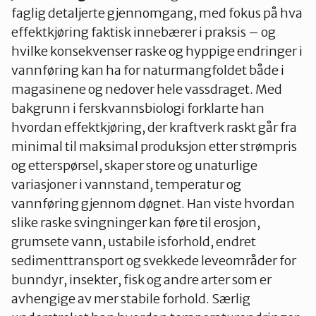
faglig detaljerte gjennomgang, med fokus på hva
effektkjøring faktisk innebærer i praksis – og
hvilke konsekvenser raske og hyppige endringer i
vannføring kan ha for naturmangfoldet både i
magasinene og nedover hele vassdraget. Med
bakgrunn i ferskvannsbiologi forklarte han
hvordan effektkjøring, der kraftverk raskt går fra
minimal til maksimal produksjon etter strømpris
og etterspørsel, skaper store og unaturlige
variasjoner i vannstand, temperatur og
vannføring gjennom døgnet. Han viste hvordan
slike raske svingninger kan føre til erosjon,
grumsete vann, ustabile isforhold, endret
sedimenttransport og svekkede leveområder for
bunndyr, insekter, fisk og andre arter som er
avhengige av mer stabile forhold. Særlig