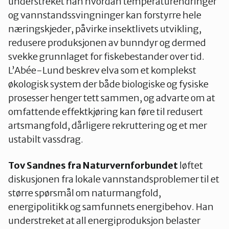
understreket han hvordan temperaturendringer
og vannstandssvingninger kan forstyrre hele
næringskjeder, påvirke insektlivets utvikling,
redusere produksjonen av bunndyr og dermed
svekke grunnlaget for fiskebestander over tid.
L’Abée-Lund beskrev elva som et komplekst
økologisk system der både biologiske og fysiske
prosesser henger tett sammen, og advarte om at
omfattende effektkjøring kan føre til redusert
artsmangfold, dårligere rekruttering og et mer
ustabilt vassdrag.
Tov Sandnes fra Naturvernforbundet
løftet
diskusjonen fra lokale vannstandsproblemer til et
større spørsmål om naturmangfold,
energipolitikk og samfunnets energibehov. Han
understreket at all energiproduksjon belaster