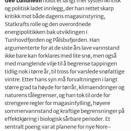
Geir Lundheim
holdt et langt mer systemkritisk
og politisk ladet innlegg, der han rettet skarp
kritikk mot både dagens magasinstyring,
Statkrafts rolle og den overordnede
energipolitikken bak utviklingen i
Tunhovdfjorden og Pålsbufjorden. Han
argumenterte for at de siste års lave vannstand
ikke bare kan forklares med lite snø, men også
med manglende vilje til å begrense tappingen
tidlig nok i tørre år, til tross for varslede snøfattige
vintre. Etter hans syn må forvaltningen i langt
større grad ta høyde for tørrår, klimaendringer og
naturens tålegrenser, og han tok til orde for
strengere regler for magasinfylling, høyere
sommervannstand og kraftige begrensninger på
effektkjøring i biologisk sårbare perioder. Et
sentralt poeng var at planene for nye Nore-