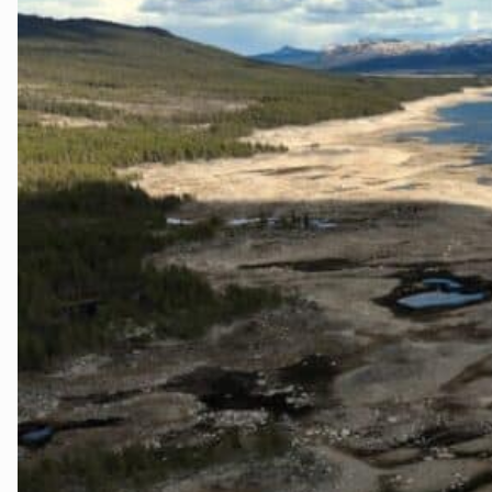
Lier
Numedal
Øvre Eiker