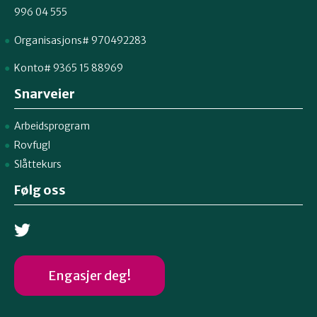
996 04 555
Organisasjons# 970492283
Konto# 9365 15 88969
Snarveier
Arbeidsprogram
Rovfugl
Slåttekurs
Følg oss
Engasjer deg!