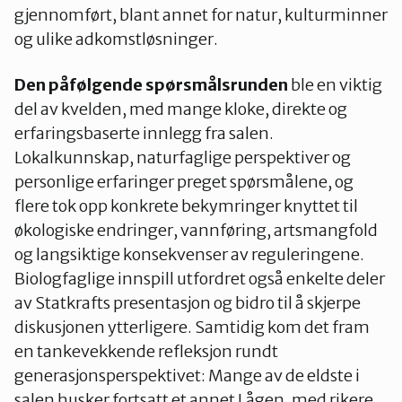
gjennomført, blant annet for natur, kulturminner
og ulike adkomstløsninger.
Den påfølgende spørsmålsrunden
ble en viktig
del av kvelden, med mange kloke, direkte og
erfaringsbaserte innlegg fra salen.
Lokalkunnskap, naturfaglige perspektiver og
personlige erfaringer preget spørsmålene, og
flere tok opp konkrete bekymringer knyttet til
økologiske endringer, vannføring, artsmangfold
og langsiktige konsekvenser av reguleringene.
Biologfaglige innspill utfordret også enkelte deler
av Statkrafts presentasjon og bidro til å skjerpe
diskusjonen ytterligere. Samtidig kom det fram
en tankevekkende refleksjon rundt
generasjonsperspektivet: Mange av de eldste i
salen husker fortsatt et annet Lågen, med rikere