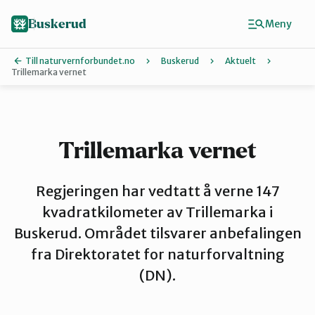
Hopp
til
Buskerud
Meny
hovedinnhold
Till naturvernforbundet.no
Buskerud
Aktuelt
Trillemarka vernet
Finn ditt lokallag
Drammen
Trillemarka vernet
Hallingdal
Regjeringen har vedtatt å verne 147
kvadratkilometer av Trillemarka i
Buskerud. Området tilsvarer anbefalingen
Hole og Ringerike
fra Direktoratet for naturforvaltning
(DN).
Kongsberg