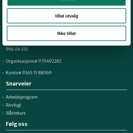
Kontakt fylkeslaget
tillat utvalg
Fylkesleder Martin Lindal
Ikke tillat
martinlindal@hotmail.com
996 04 555
Organisasjons# 970492283
Konto# 9365 15 88969
Snarveier
Arbeidsprogram
Rovfugl
Slåttekurs
Følg oss