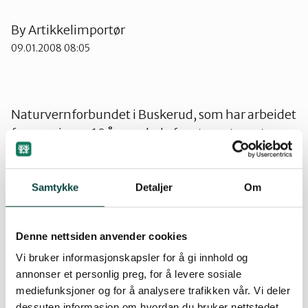
Lier
By
Artikkelimportør
09.01.2008 08:05
Numedal
Naturvernforbundet i Buskerud, som har arbeidet
Øvre Eiker
for vern i over 10 år, er glade for at mesteparten av
et av Norges mest verdifulle skogområder blir
sikret for etterslekten. De viktigste verneverdiene
i de resterende 58 km2 må også ivaretas i tråd
Samtykke
Detaljer
Om
med påviste verdier.
Denne nettsiden anvender cookies
Alle plante- og dyrearter har livets rett, og dette
Vi bruker informasjonskapsler for å gi innhold og
har regjeringen nå begynt å ta på alvor. Ikke
annonser et personlig preg, for å levere sosiale
minst har SV og deler av Arbeiderpartiet tatt
mediefunksjoner og for å analysere trafikken vår. Vi deler
ansvar for miljøet, som det står respekt av.
dessuten informasjon om hvordan du bruker nettstedet