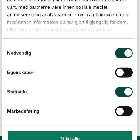
vårt, med partnerne våre innen sosiale medier,
2010 målet; å sikre biologisk mangfold, er en del
annonsering og analysearbeid, som kan kombinere den
av Norges internasjonale forpliktelser.
med annen informasjon du har gjort tilgjengelig for dem,
Regjeringens Trillemarkavern er et viktig steg
eller som de har samlet inn gjennom din bruk av
mot dette målet.
tjenestene deres.
Samtykkevalg
Nødvendig
Egenskaper
Statistikk
Trillemarka
Foto: Øystein Engen
Markedsføring
Tillat alle