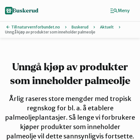
Hopp
til
Buskerud
Meny
hovedinnhold
Till naturvernforbundet.no
Buskerud
Aktuelt
Unngå kjøp av produkter som inneholder palmeolje
Finn ditt lokallag
Drammen
Unngå kjøp av produkter
som inneholder palmeolje
Hallingdal
Årlig raseres store mengder med tropisk
Hole og Ringerike
regnskog for bl. a. å etablere
palmeoljeplantasjer. Så lenge vi forbrukere
kjøper produkter som inneholder
Kongsberg
palmeolje vil dette sannsynligvis fortsette.