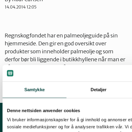
14.04.2014 12:05
Regnskogfondet har en palmeoljeguide på sin
hjemmeside. Den gir en god oversikt over
produkter som inneholder palmeolje og som
derfor bør bli liggende i butikkhyllene når man er
på handletur. I guiden går det bl. a. frem at Freia
Påskeegg inneholder 20-30% palmeolje !!
Samtykke
Detaljer
Denne nettsiden anvender cookies
Vi bruker informasjonskapsler for å gi innhold og annonser et 
Kontakt fylkeslaget
sosiale mediefunksjoner og for å analysere trafikken vår. Vi