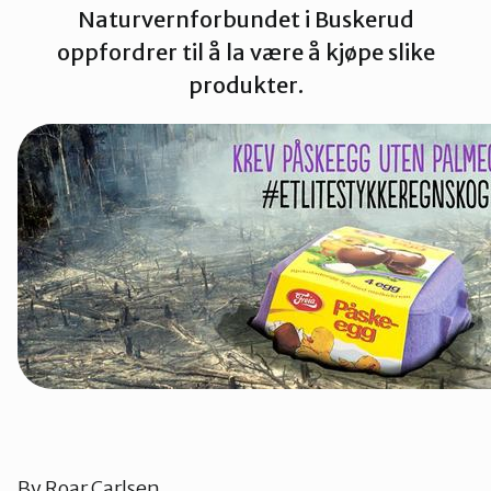
Naturvernforbundet i Buskerud
Lier
oppfordrer til å la være å kjøpe slike
produkter.
Numedal
Øvre Eiker
By
Roar Carlsen