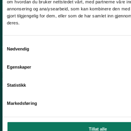
om hvordan du bruker nettstedet vårt, med partnerne våre in
Fylkesleder Martin Lindal
annonsering og analysearbeid, som kan kombinere den med 
martinlindal@hotmail.com
gjort tilgjengelig for dem, eller som de har samlet inn gjenno
deres.
996 04 555
Organisasjons# 970492283
Samtykkevalg
Konto# 9365 15 88969
Nødvendig
Snarveier
Egenskaper
Arbeidsprogram
Rovfugl
Statistikk
Slåttekurs
Følg oss
Markedsføring
Tillat alle