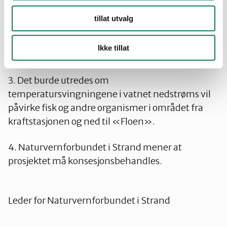
2. Alminnelig lav-vannsføring på 4 l/s/km2
tillat utvalg
under inntaksdammen bør opprettes i
tørkeperioder for å beholde fuktighet i øvre del av
Ikke tillat
bekkefaret.
3. Det burde utredes om
temperatursvingningene i vatnet nedstrøms vil
påvirke fisk og andre organismer i området fra
kraftstasjonen og ned til «Floen».
4. Naturvernforbundet i Strand mener at
prosjektet må konsesjonsbehandles.
Leder for Naturvernforbundet i Strand