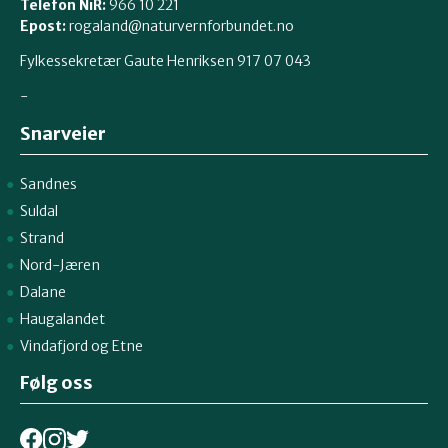
Telefon NiR:
966 10 221
Epost:
rogaland@naturvernforbundet.no
Fylkessekretær Gaute Henriksen 917 07 043
-
Snarveier
Sandnes
Suldal
Strand
Nord-Jæren
Dalane
Haugalandet
Vindafjord og Etne
Følg oss