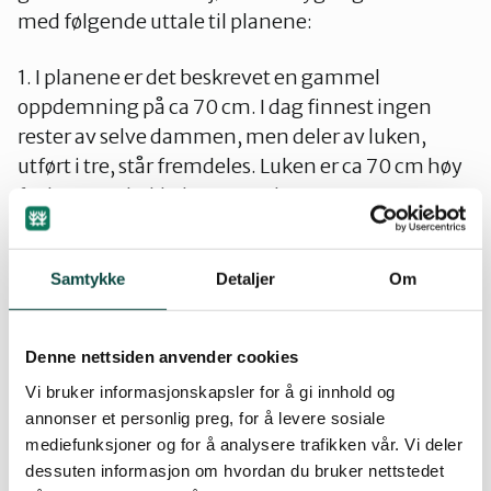
med følgende uttale til planene:
1. I planene er det beskrevet en gammel
oppdemning på ca 70 cm. I dag finnest ingen
rester av selve dammen, men deler av luken,
utført i tre, står fremdeles. Luken er ca 70 cm høy
fra bunn av bekkeløpet. Det kan se ut som at
Vatnet har en selvregulering på ca 50 cm i det
trange utløpet.
Samtykke
Detaljer
Om
En oppdemning, selv om den er liten, vil ved
åpning av luken føre til større forandring i
Denne nettsiden anvender cookies
strandlinjen enn med dagens selvregulering.
Vi bruker informasjonskapsler for å gi innhold og
annonser et personlig preg, for å levere sosiale
Langabergvatnet bør ikke demmes opp. Området
mediefunksjoner og for å analysere trafikken vår. Vi deler
er i dag en del av et viktig utfartsområde i
dessuten informasjon om hvordan du bruker nettstedet
tilknytning til Regnarknuten. Her er