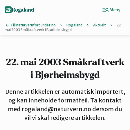
Hopp
til
Rogaland
Meny
hovedinnhold
Till naturvernforbundet.no
Rogaland
Aktuelt
22.
mai 2003 Småkraftverk i Bjørheimsbygd
Finn ditt lokallag
Dalane
22. mai 2003 Småkraftverk
i Bjørheimsbygd
Haugalandet
Denne artikkelen er automatisk importert,
Naturvernforbundet i Sandnes
og kan inneholde formatfeil. Ta kontakt
med rogaland@naturvern.no dersom du
vil vi skal redigere artikkelen.
Nord-Jæren