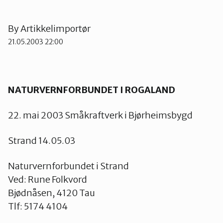
Strand
By
Artikkelimportør
21.05.2003 22:00
Suldal
Vindafjord og Etne
NATURVERNFORBUNDET I ROGALAND
22. mai 2003 Småkraftverk i Bjørheimsbygd
Strand 14.05.03
Naturvernforbundet i Strand
Ved: Rune Folkvord
Bjødnåsen, 4120 Tau
Tlf: 5174 4104