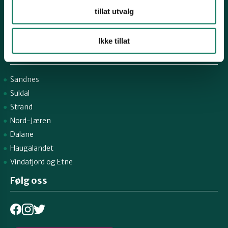
tillat utvalg
Fylkessekretær Gaute Henriksen 917 07 043
-
Ikke tillat
Snarveier
Sandnes
Suldal
Strand
Nord-Jæren
Dalane
Haugalandet
Vindafjord og Etne
Følg oss