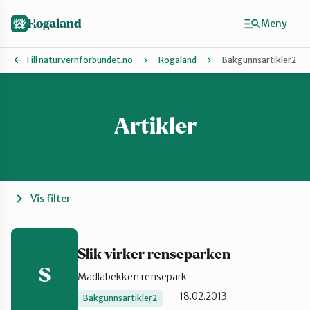
Hopp
til
Rogaland
Meny
hovedinnhold
Till naturvernforbundet.no
Rogaland
Bakgunnsartikler2
Artikler
Finn ditt lokallag
Dalane
Haugalandet
Vis filter
Naturvernforbundet i Sandnes
Slik virker renseparken
S
Madlabekken rensepark
Nord-Jæren
18.02.2013
Bakgunnsartikler2