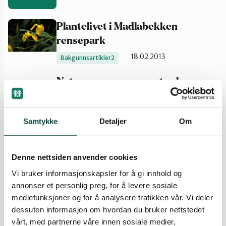
Strand
Plantelivet i Madlabekken
rensepark
Suldal
18.02.2013
Bakgunnsartikler2
Naturen renser vannet selv
Vindafjord og Etne
Madlabekken skal føres gjennom en ny
rensepark, før den havner i Mosvatnet.
Renseeffekten blir økt i forhold til det gamle
Samtykke
Detaljer
Om
anlegget.
18.02.2013
Bakgunnsartikler2
Denne nettsiden anvender cookies
Hovedplan for vannforsyning,
Vi bruker informasjonskapsler for å gi innhold og
vannmiljø og avløp 2011-2022
annonser et personlig preg, for å levere sosiale
mediefunksjoner og for å analysere trafikken vår. Vi deler
18.02.2013
Bakgunnsartikler2
dessuten informasjon om hvordan du bruker nettstedet
vårt, med partnerne våre innen sosiale medier,
Tiltaksanalyse for