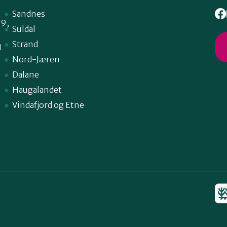
Sandnes
59,
Suldal
Strand
1
Nord-Jæren
Dalane
Haugalandet
Vindafjord og Etne