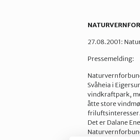
NATURVERNFOR
27.08.2001: Natur
Pressemelding:
Naturvernforbunde
Svåheia i Eigersu
vindkraftpark, m
åtte store vindmø
friluftsinteresser
Det er Dalane En
Naturvernforbunde