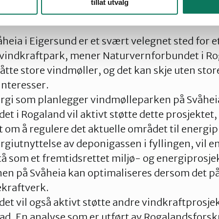
tillat utvalg
heia i Eigersund er et svært velegnet sted for e
 vindkraftpark, mener Naturvernforbundet i Ro
åtte store vindmøller, og det kan skje uten sto
interesser.
ergi som planlegger vindmølleparken på Svåhei
t i Rogaland vil aktivt støtte dette prosjektet
om å regulere det aktuelle området til energi
utnyttelse av deponigassen i fyllingen, vil e
å som et fremtidsrettet miljø- og energiprosje
en på Svåheia kan optimaliseres dersom det på
ekraftverk.
t vil også aktivt støtte andre vindkraftprosjek
rad. En analyse som er utført av Rogalandsfors