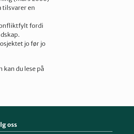
 tilsvarer en
nfliktfylt fordi
andskap.
jektet jo før jo
 kan du lese på
lg oss