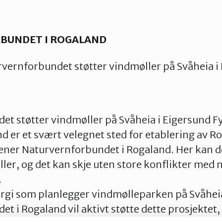
BUNDET I ROGALAND
vernforbundet støtter vindmøller på Svåheia i
t støtter vindmøller på Svåheia i Eigersund Fy
nd er et svært velegnet sted for etablering av R
ener Naturvernforbundet i Rogaland. Her kan d
ller, og det kan skje uten store konflikter med 
.
ergi som planlegger vindmølleparken på Svåhei
t i Rogaland vil aktivt støtte dette prosjektet