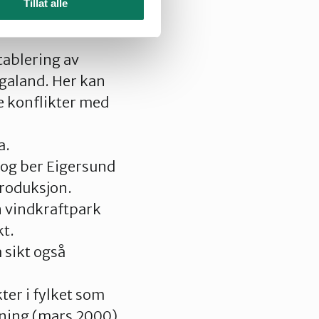
Tillat alle
tablering av
galand. Her kan
re konflikter med
a.
, og ber Eigersund
produksjon.
n vindkraftpark
kt.
 sikt også
ter i fylket som
kning (mars 2000)