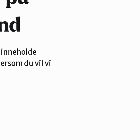
und
 inneholde
rsom du vil vi