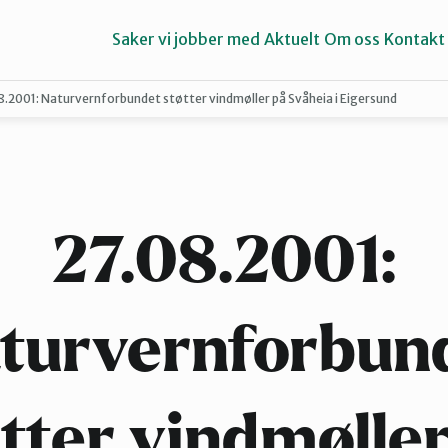
Saker vi jobber med
Aktuelt
Om oss
Kontakt
8.2001: Naturvernforbundet støtter vindmøller på Svåheia i Eigersund
Haugalandet
Strand
27.08.2001:
turvernforbun
tter vindmølle