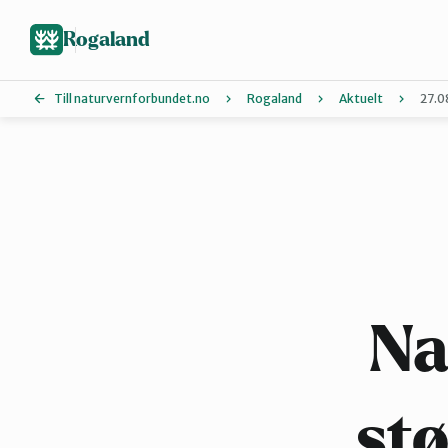
Hopp
til
Rogaland
hovedinnhold
Till naturvernforbundet.no
Rogaland
Aktuelt
27.0
Dalane
Nord-Jæren
Vindafjord og Etne
Na
stø