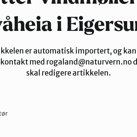
åheia i Eigers
ikkelen er automatisk importert, og kan
a kontakt med rogaland@naturvern.no de
skal redigere artikkelen.
tør