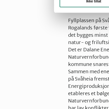
Ikke tillat
Fyllplassen på Svå
Rogalands første
det bygges minst 
natur- og frilufts
Det er Dalane En
Naturvernforbunde
kommune snarest 
Sammen med energi
på Svåheia fremst
Energiproduksjon
etableres et bølg
Naturvernforbunde
har lav konfliktg