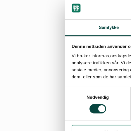
kommune snarest 
Sammen med energi
på Svåheia fremst
Energiproduksjon
Samtykke
etableres et bølg
Naturvernforbunde
Denne nettsiden anvender c
har lav konfliktg
Vi bruker informasjonskapsler
viser at Rogaland
analysere trafikken vår. Vi 
sosiale medier, annonsering 
produksjon på 1 T
dem, eller som de har samlet
Norsk Vind Energi
det berører betyd
Samtykkevalg
Naturvernforbunde
Nødvendig
heller.
Naturvernforbund
vår hjemmeside: