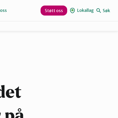
 oss
Lokallag
Søk
Støtt oss
Naturvernforbundet i Sandnes
Suldal
det
r på