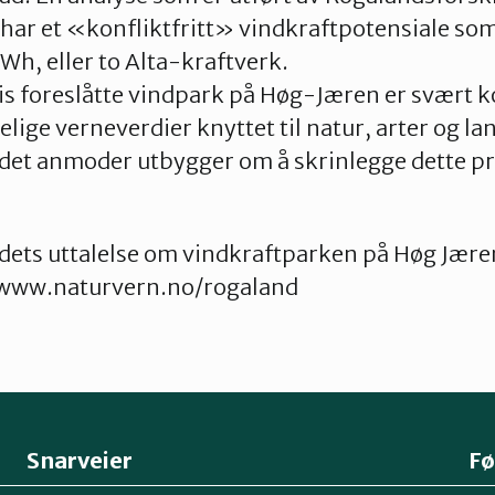
 har et «konfliktfritt» vindkraftpotensiale som
Wh, eller to Alta-kraftverk.
s foreslåtte vindpark på Høg-Jæren er svært ko
elige verneverdier knyttet til natur, arter og l
t anmoder utbygger om å skrinlegge dette pros
ets uttalelse om vindkraftparken på Høg Jæren
 www.naturvern.no/rogaland
Snarveier
Fø