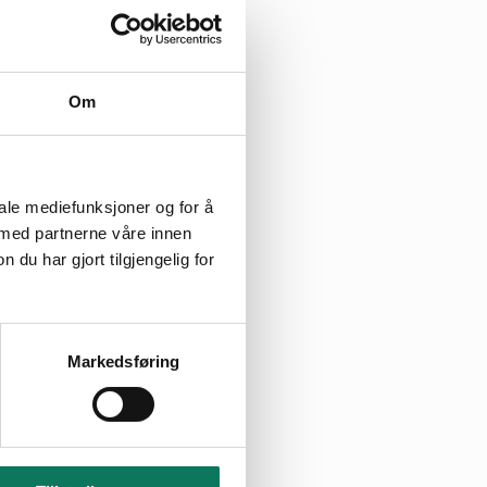
produksjon.
n vindkraftpark
kt.
 sikt også
Om
ter i fylket som
kning (mars 2000)
iale mediefunksjoner og for å
 tilsvarer en
 med partnerne våre innen
u har gjort tilgjengelig for
nfliktfylt fordi
andskap.
jektet jo før jo
Markedsføring
 kan du lese på