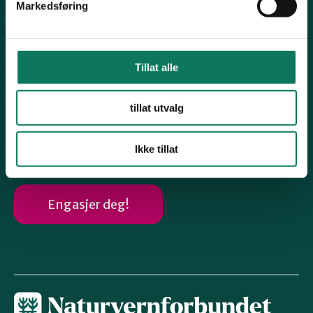
Markedsføring
Strand
Nord-Jæren
Dalane
Tillat alle
Haugalandet
Vindafjord og Etne
tillat utvalg
Følg oss
Ikke tillat
Engasjer deg!