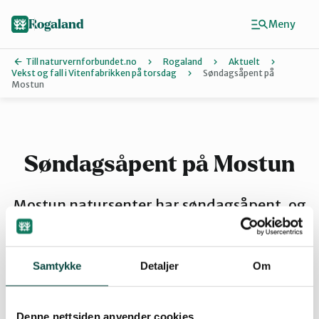
Hopp
til
Rogaland
Meny
hovedinnhold
Till naturvernforbundet.no
Rogaland
Aktuelt
Vekst og fall i Vitenfabrikken på torsdag
Søndagsåpent på
Mostun
Finn ditt lokallag
Dalane
Søndagsåpent på Mostun
Haugalandet
Mostun natursenter har søndagsåpent, og
vi selger kaffi, vafler og annet godt.
Naturvernforbundet i Sandnes
Velkommen!
Samtykke
Detaljer
Om
Nord-Jæren
Denne nettsiden anvender cookies
By