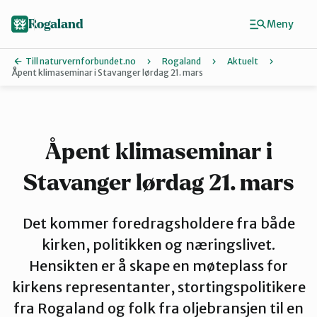
Hopp
til
Rogaland
Meny
hovedinnhold
Till naturvernforbundet.no
Rogaland
Aktuelt
Åpent klimaseminar i Stavanger lørdag 21. mars
Finn ditt lokallag
Dalane
Åpent klimaseminar i
Stavanger lørdag 21. mars
Haugalandet
Det kommer foredragsholdere fra både
Naturvernforbundet i Sandnes
kirken, politikken og næringslivet.
Hensikten er å skape en møteplass for
kirkens representanter, stortingspolitikere
Nord-Jæren
fra Rogaland og folk fra oljebransjen til en