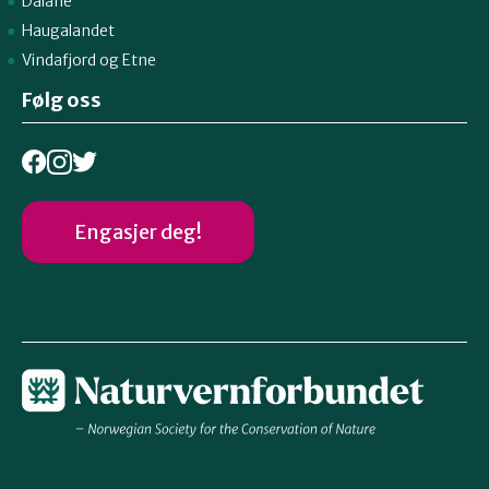
Dalane
Haugalandet
Vindafjord og Etne
Følg oss
Engasjer deg!