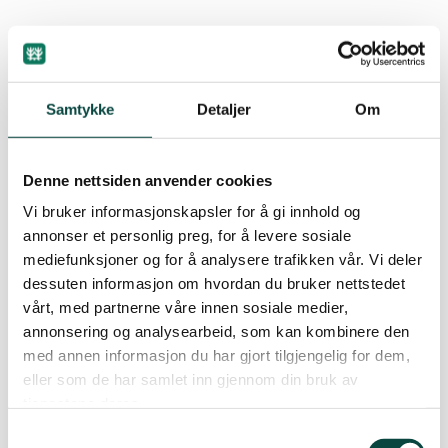
Hvordan kan Norge bidra til utvikling i
fattige land, samtidig som nødvendige
utslippskutt tas nasjonalt?
Samtykke
Detaljer
Om
Hvordan kan vi sikre tilstrekkelige og
forutsigbare midler til teknologi,
Denne nettsiden anvender cookies
utslippsreduksjoner og
Vi bruker informasjonskapsler for å gi innhold og
klimatilpasningstiltak i fattige land?
annonser et personlig preg, for å levere sosiale
Hva bør være de norske posisjonene i
mediefunksjoner og for å analysere trafikken vår. Vi deler
forhandlingene frem mot København?
dessuten informasjon om hvordan du bruker nettstedet
Hva kan Norge gjøre for å skape fremdrift i
vårt, med partnerne våre innen sosiale medier,
forhandlingene og større tillit mellom fattige
annonsering og analysearbeid, som kan kombinere den
og rike land?
med annen informasjon du har gjort tilgjengelig for dem,
eller som de har samlet inn gjennom din bruk av
tjenestene deres.
Samtykkevalg