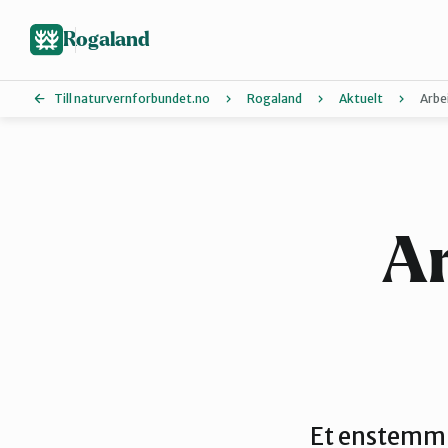
Hopp
til
Rogaland
hovedinnhold
Till naturvernforbundet.no
Rogaland
Aktuelt
Arbe
Dalane
Nord-Jæren
Ar
Vindafjord og Etne
Et enstemmig