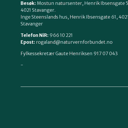
Besøk:
Mostun natursenter, Henrik Ibsensgate 
4021 Stavanger.
Inge Steenslands hus, Henrik Ibsensgate 61, 402
Stavanger
Telefon NiR:
966 10 221
Epost:
rogaland@naturvernforbundet.no
Fylkessekretær Gaute Henriksen 917 07 043
-