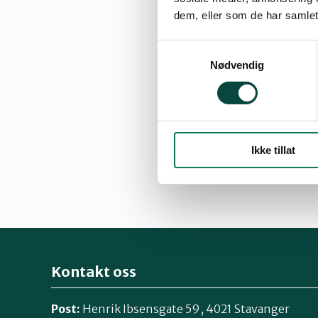
dem, eller som de har samlet
Årsmøtet i Rogalan
Samtykkevalg
nasjonalpark. So
Nødvendig
nasjonalpark. For
har dermed ikke ta
H. Meling ga uttr
Melings uttalelse
Ikke tillat
synspunktene i H
Kontakt oss
Post:
Henrik Ibsensgate 59, 4021 Stavanger