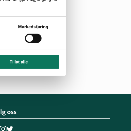
om Preikestolen
ønske om
Markedsføring
t. Rogaland Høyre
representant Siri
tenbladet.
ive for
Tillat alle
lg oss