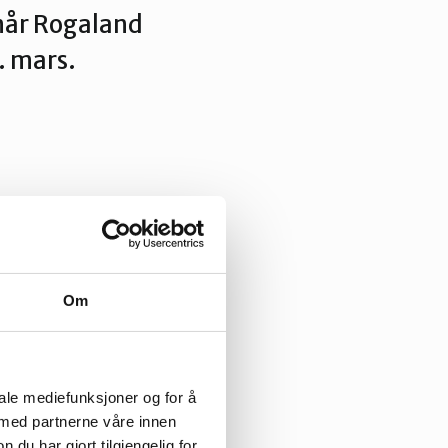
 når Rogaland
. mars.
Om
et unikt
området
iale mediefunksjoner og for å
 fylkeslaget er
 med partnerne våre innen
u har gjort tilgjengelig for