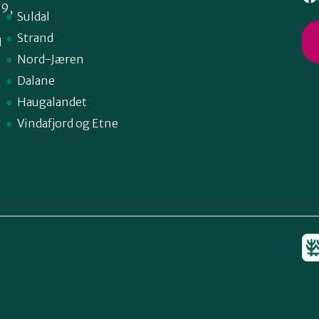
59,
Suldal
Strand
1
Nord-Jæren
Dalane
Haugalandet
Vindafjord og Etne