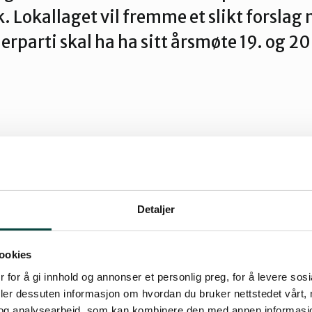
. Lokallaget vil fremme et slikt forslag
erparti skal ha ha sitt årsmøte 19. og 20
Detaljer
rti mener Jørpelandsheia med Preikestolen er 
ookies
t av regionens best besøkte turterreng. Hele 
 for å gi innhold og annonser et personlig preg, for å levere sos
tatus som nasjonalpark og det håper lokallaget at
deler dessuten informasjon om hvordan du bruker nettstedet vårt,
og analysearbeid, som kan kombinere den med annen informasjon d