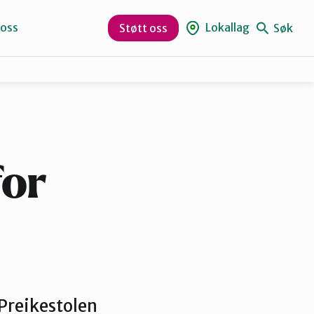
 oss
Lokallag
Søk
Støtt oss
Naturvernforbundet i Sandnes
Suldal
for
 Preikestolen