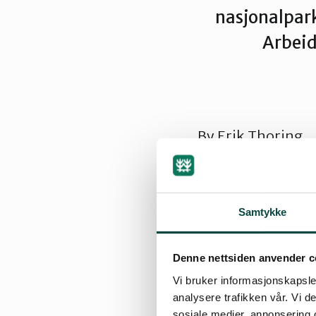
nasjonalpark
Arbeid
By
Erik Thoring
23.02.2011 11:40
Samtykke
Strand Arbeiderpa
Denne nettsiden anvender c
naturområde og e
Vi bruker informasjonskapsler
kvalifiserer til s
analysere trafikken vår. Vi 
enig i.
sosiale medier, annonsering 