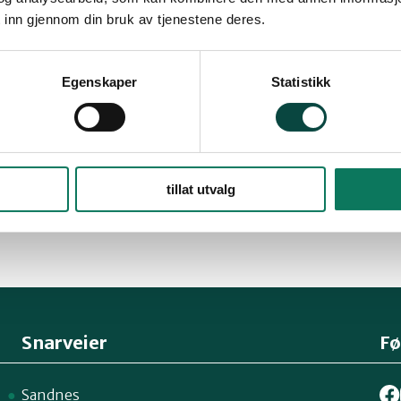
 inn gjennom din bruk av tjenestene deres.
d Høyre har unnlatt å ta stilling til forslaget 
m kjent har Stavanger Høyre programfestet et 
Egenskaper
Statistikk
slaget ble imidlertid ikke fremmet på årsmøte
tt stilling til nasjonalparken sjøl om stortings
ykk for en negativ holdning i et intervju med Af
r er private og er ikke nødvendigvis representat
tillat utvalg
øyres fylkestingsgruppe.
Snarveier
Fø
Sandnes