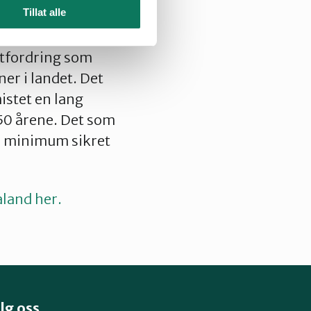
Tillat alle
 utfordring som
er i landet. Det
istet en lang
-50 årene. Det som
er minimum sikret
aland her.
lg oss