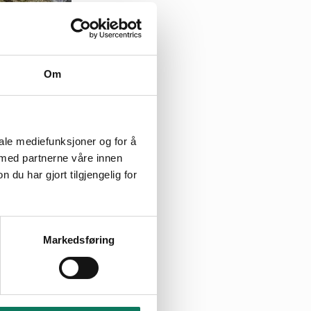
Om
iale mediefunksjoner og for å
 med partnerne våre innen
u har gjort tilgjengelig for
Markedsføring
årene, mener
det som er igjen
bundets