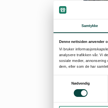
Samtykke
Denne nettsiden anvender c
Vi bruker informasjonskapsler
By
analysere trafikken vår. Vi 
sosiale medier, annonsering 
20.10.2014 14:39
dem, eller som de har samlet
Samtykkevalg
Nødvendig
Når politkerne i 
Naturvernforbunet
av naturmangfold