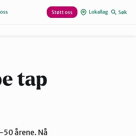
 oss
Lokallag
Søk
Støtt oss
Naturvernforbundet i Sandnes
Suldal
e tap
40-50 årene. Nå