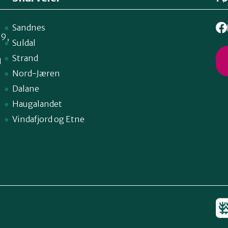
Sandnes
59,
Suldal
Strand
1
Nord-Jæren
Dalane
Haugalandet
Vindafjord og Etne