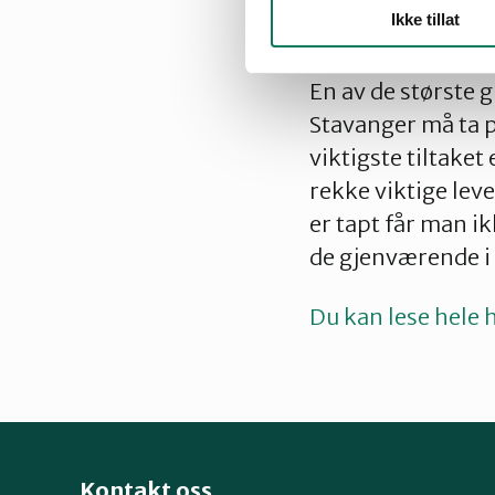
Ikke tillat
høringsinnspill 
En av de største 
Stavanger må ta p
viktigste tiltaket
rekke viktige lev
er tapt får man i
de gjenværende i
Du kan lese hele 
Kontakt oss