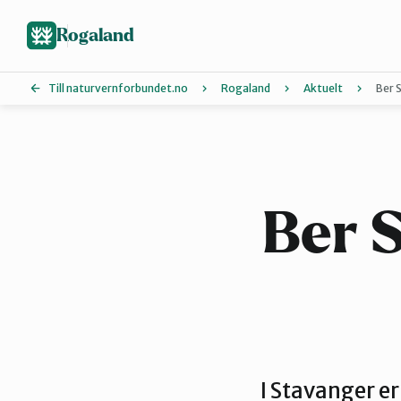
Hopp
til
Rogaland
hovedinnhold
Till naturvernforbundet.no
Rogaland
Aktuelt
Ber 
Dalane
Nord-Jæren
Ber 
Vindafjord og Etne
I Stavanger er