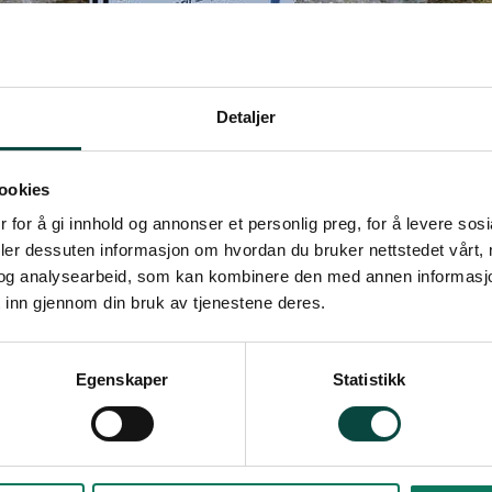
Detaljer
ookies
 for å gi innhold og annonser et personlig preg, for å levere sos
deler dessuten informasjon om hvordan du bruker nettstedet vårt,
og analysearbeid, som kan kombinere den med annen informasjon d
 inn gjennom din bruk av tjenestene deres.
Egenskaper
Statistikk
Stavanger nå planlegger byen for de neste fem 
 i Rogaland at det er ekstremt viktig å bevare 
 i byen. Det er blant poengene i Naturvernfor