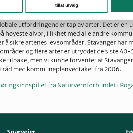
tillat utvalg
til ny kommuneplan for 2014-2019.
globale utfordringene er tap av arter. Det er en
å høyeste alvor, i likhet med alle andre kommun
 er å sikre artenes leveområder. Stavanger har m
eområder og flere arter er utryddet de siste 40
kke tilbake, men vi kunne forventet at Stavang
 tråd med kommuneplanvedtaket fra 2006.
høringsinnspillet fra Naturvernforbundet i Rog
Snarveier
Fø