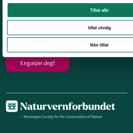
Dalane
Haugalandet
Tillat alle
Vindafjord og Etne
Følg oss
tillat utvalg
Ikke tillat
Engasjer deg!