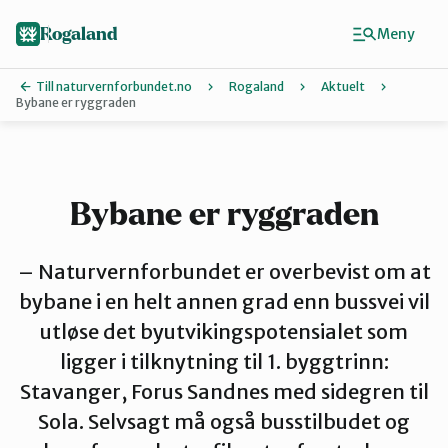
Hopp
til
Rogaland
Meny
hovedinnhold
Till naturvernforbundet.no
Rogaland
Aktuelt
Bybane er ryggraden
Finn ditt lokallag
Dalane
Bybane er ryggraden
Haugalandet
– Naturvernforbundet er overbevist om at
bybane i en helt annen grad enn bussvei vil
utløse det byutvikingspotensialet som
Naturvernforbundet i Sandnes
ligger i tilknytning til 1. byggtrinn:
Stavanger, Forus Sandnes med sidegren til
Nord-Jæren
Sola. Selvsagt må også busstilbudet og