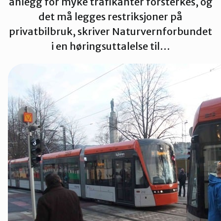
anlegg for myke trafikanter forsterkes, og
Strand
det må legges restriksjoner på
privatbilbruk, skriver Naturvernforbundet
i en høringsuttalelse til…
Suldal
Vindafjord og Etne