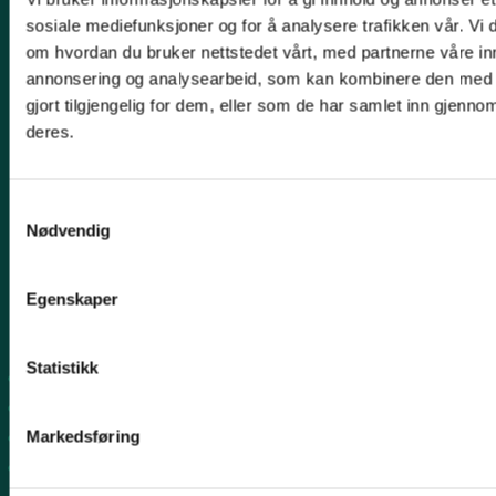
Kontakt oss
sosiale mediefunksjoner og for å analysere trafikken vår. Vi
om hvordan du bruker nettstedet vårt, med partnerne våre in
Post:
Henrik Ibsensgate 59, 4021 Stavanger
annonsering og analysearbeid, som kan kombinere den med 
Besøk:
Mostun natursenter, Henrik Ibsensgate 59, 4021
gjort tilgjengelig for dem, eller som de har samlet inn gjenno
Stavanger.
deres.
Inge Steenslands hus, Henrik Ibsensgate 61, 4021 Stavanger
Telefon NiR:
966 10 221
Epost:
rogaland@naturvernforbundet.no
Samtykkevalg
Nødvendig
Fylkessekretær Gaute Henriksen 917 07 043
-
Egenskaper
Snarveier
Statistikk
Sandnes
Suldal
Markedsføring
Strand
Nord-Jæren