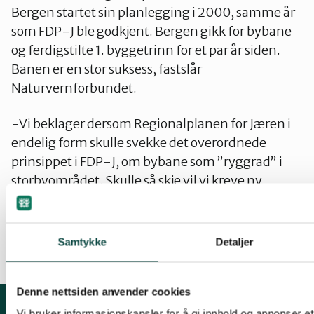
Bergen startet sin planlegging i 2000, samme år
som FDP-J ble godkjent. Bergen gikk for bybane
og ferdigstilte 1. byggetrinn for et par år siden.
Banen er en stor suksess, fastslår
Naturvernforbundet.
-Vi beklager dersom Regionalplanen for Jæren i
endelig form skulle svekke det overordnede
prinsippet i FDP-J, om bybane som ”ryggrad” i
storbyområdet. Skulle så skje vil vi kreve ny
høring av planforslaget, heter det i uttalelsen som
i sin helhet kan lastes ned på denne siden.
Samtykke
Detaljer
Denne nettsiden anvender cookies
Vi bruker informasjonskapsler for å gi innhold og annonser et 