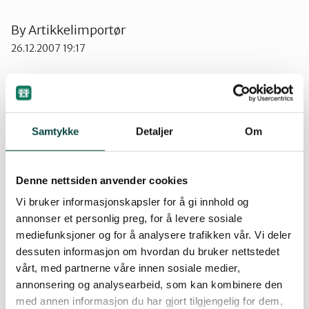
Strand
By
Artikkelimportør
26.12.2007 19:17
Suldal
Grunneieren på Litle Marøy har hele tida motsatt
Vindafjord og Etne
Samtykke
Detaljer
Om
seg skjøtsel, og i mens har åra gått, skogen vokst
og sjøfuglene dratt sin kos. Kluge mener naturen
må gå sin gang og at måker egentlig er en pest og
Denne nettsiden anvender cookies
en plage.
Vi bruker informasjonskapsler for å gi innhold og
annonser et personlig preg, for å levere sosiale
Stavanger kommune varsler vedtak om skjøtsel
mediefunksjoner og for å analysere trafikken vår. Vi deler
dessuten informasjon om hvordan du bruker nettstedet
Grunneigerne mener skjøtsel er ulovlig
vårt, med partnerne våre innen sosiale medier,
annonsering og analysearbeid, som kan kombinere den
med annen informasjon du har gjort tilgjengelig for dem,