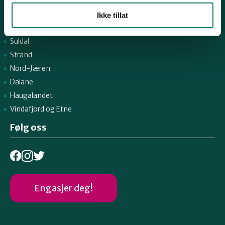
Snarveier
Ikke tillat
Sandnes
Suldal
Strand
Nord-Jæren
Dalane
Haugalandet
Vindafjord og Etne
Følg oss
Engasjer deg!