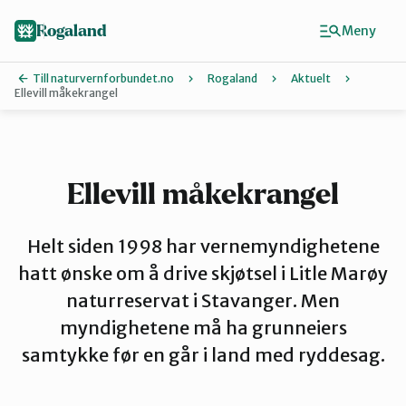
Hopp
til
Rogaland
Meny
hovedinnhold
Till naturvernforbundet.no
Rogaland
Aktuelt
Ellevill måkekrangel
Finn ditt lokallag
Dalane
Ellevill måkekrangel
Haugalandet
Helt siden 1998 har vernemyndighetene
hatt ønske om å drive skjøtsel i Litle Marøy
naturreservat i Stavanger. Men
Naturvernforbundet i Sandnes
myndighetene må ha grunneiers
samtykke før en går i land med ryddesag.
Nord-Jæren