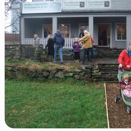
Strand
Suldal
Vindafjord og Etne