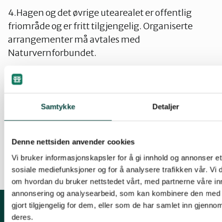
4.Hagen og det øvrige utearealet er offentlig
friområde og er fritt tilgjengelig. Organiserte
arrangementer må avtales med
Naturvernforbundet.
5. Besøk av senteret med omvisning avtales
direkte med Naturvernforbundet.
Samtykke
Detaljer
Dette reglementet er retningsgivende og det kan
i særskilte tilfeller gjøres unntak for
Denne nettsiden anvender cookies
bestemmelsene ovenfor.
Vi bruker informasjonskapsler for å gi innhold og annonser et 
sosiale mediefunksjoner og for å analysere trafikken vår. Vi
om hvordan du bruker nettstedet vårt, med partnerne våre in
annonsering og analysearbeid, som kan kombinere den med 
gjort tilgjengelig for dem, eller som de har samlet inn gjenno
deres.
Kontakt oss