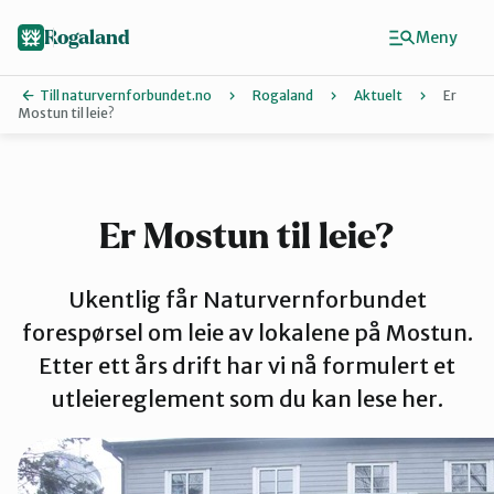
Hopp
til
Rogaland
Meny
hovedinnhold
Till naturvernforbundet.no
Rogaland
Aktuelt
Er
Mostun til leie?
Finn ditt lokallag
Dalane
Er Mostun til leie?
Haugalandet
Ukentlig får Naturvernforbundet
forespørsel om leie av lokalene på Mostun.
Etter ett års drift har vi nå formulert et
Naturvernforbundet i Sandnes
utleiereglement som du kan lese her.
Nord-Jæren