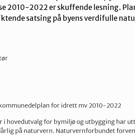
se 2010-2022 er skuffende lesning. Pla
iktende satsing på byens verdifulle na
tør
 kommunedelplan for idrett mv 2010-2022
 i hovedutvalg for bymiljø og utbygging har utta
dårlig på naturvern. Naturvernforbundet forven