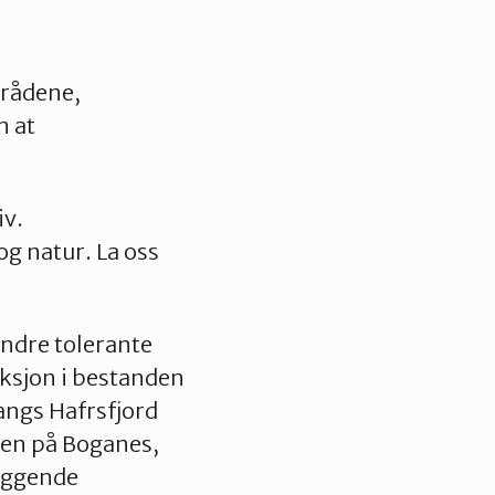
rådene,
n at
iv.
og natur. La oss
indre tolerante
uksjon i bestanden
angs Hafrsfjord
ten på Boganes,
deggende