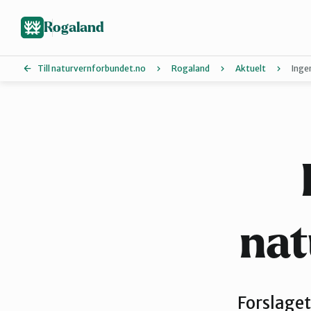
Hopp
til
Rogaland
hovedinnhold
Till naturvernforbundet.no
Rogaland
Aktuelt
Inge
Dalane
Nord-Jæren
Vindafjord og Etne
nat
Forslaget