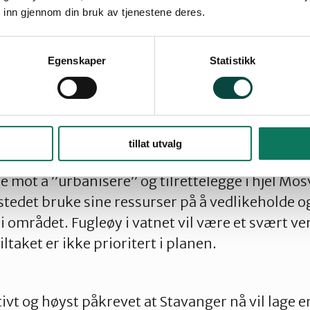
litt vernet som naturreservat. Fylkesmannen har 
 inn gjennom din bruk av tjenestene deres.
r kommune om å sikre naturverdiene ved bruk
t har ikke skjedd.
Egenskaper
Statistikk
t Rogaland kunstmuseum har utvidelsesplaner ne
mestadion, dersom Ryfast blir realisert, kan bli
rveien. At Mosvatnet i følge planen skal gjøres
godt for naturverdiene.
tillat utvalg
re mot å ”urbanisere” og tilrettelegge i hjel Mos
edet bruke sine ressurser på å vedlikeholde og
området. Fugleøy i vatnet vil være et svært verd
ltaket er ikke prioritert i planen.
tivt og høyst påkrevet at Stavanger nå vil lage 