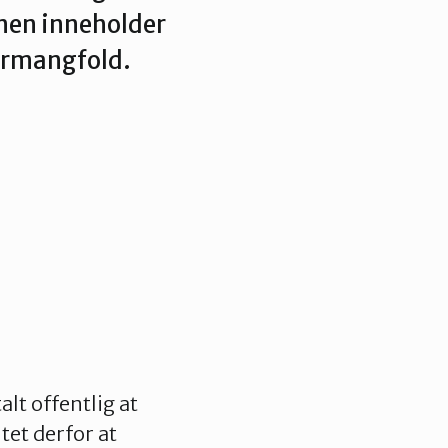
nen inneholder
turmangfold.
lt offentlig at
tet derfor at