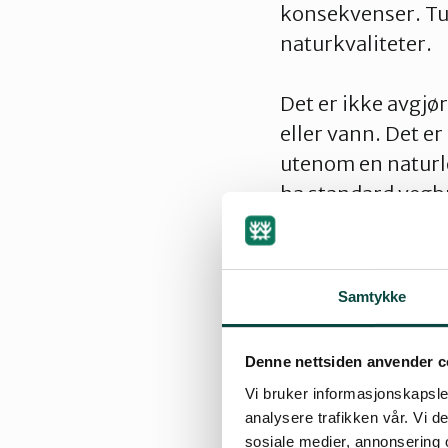
konsekvenser. Tu
naturkvaliteter.
Det er ikke avgjø
eller vann. Det er
utenom en naturlo
ha standard vegbr
tilrettelegging. S
gir en tettere kon
Samtykke
Naturvernhensyn m
eller andre former
Denne nettsiden anvender c
3.3.4. Folkepark
Vi bruker informasjonskapsler
analysere trafikken vår. Vi 
Vi ser med bekymr
sosiale medier, annonsering 