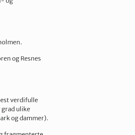
n- og
holmen.
oren og Resnes
est verdifulle
 grad ulike
mark og dammer).
g fragmenterte.