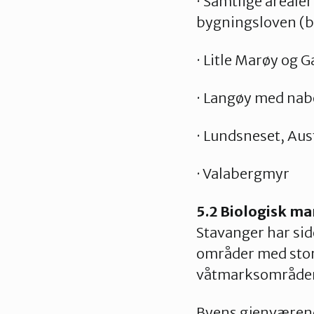
· Samtlige areale
bygningsloven (b
· Litle Marøy og 
· Langøy med nab
· Lundsneset, Au
· Valabergmyr
5.2 Biologisk m
Stavanger har sid
områder med stort
våtmarksområder
Byens gjenværend