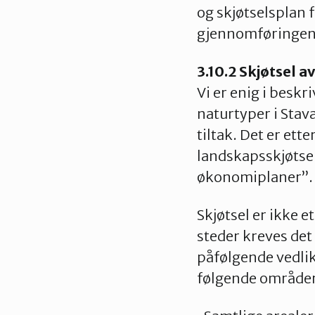
og skjøtselsplan f
gjennomføringen 
3.10.2 Skjøtsel a
Vi er enig i beskr
naturtyper i Stav
tiltak. Det er ette
landskapsskjøtsel
økonomiplaner”.
Skjøtsel er ikke 
steder kreves det
påfølgende vedlik
følgende områder 