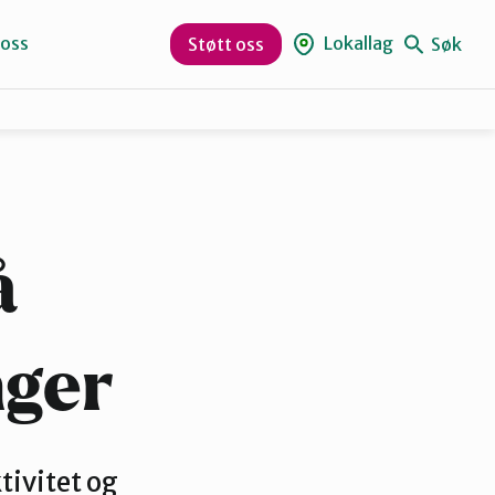
 oss
Lokallag
Søk
Støtt oss
Naturvernforbundet i Sandnes
Suldal
å
nger
tivitet og