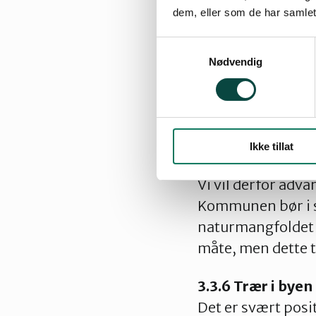
lå midt i en by, b
dem, eller som de har samlet
anmodet Stavange
bygningsloven. De
Samtykkevalg
Nødvendig
I stedet ser vi a
at Gamlingen svøm
vestsiden av moto
lover heller ikke 
Ikke tillat
Vi vil derfor adva
Kommunen bør i st
naturmangfoldet i 
måte, men dette ti
3.3.6 Trær i byen
Det er svært posi