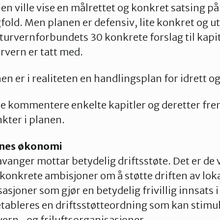
ville vise en målrettet og konkret satsing på 
ld. Men planen er defensiv, lite konkret og ut
urvernforbundets 30 konkrete forslag til kapit
rvern er tatt med.
er i realiteten en handlingsplan for idrett og
ende kommentere enkelte kapitler og deretter f
nkter i planen.
genes økonomi
avanger mottar betydelig driftsstøte. Det er de 
konkrete ambisjoner om å støtte driften av lok
sasjoner som gjør en betydelig frivillig innsats
tableres en driftsstøtteordning som kan stimul
rvern- og friluftsorganisasjoner.