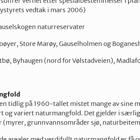
r som er vernet etter spesialbestemmelser i pla
ystyrets vedtak i mars 2006)
Gauselskogen naturreservater
oøyer, Store Marøy, Gauselholmen og Boganes
stbø, Byhaugen (nord for Vølstadveien), Madlaf
angfold
en tidlig på 1960-tallet mistet mange av sine m
 og variert naturmangfold. Det gjelder i særlig
 (myrer, grunnvannsområder sjø, naturbeite
e arealer med verdifullt naturmangfold er få o