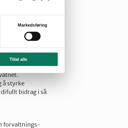
tidligere (i 1989)
 av plan- og
Markedsføring
d mot vatnet, og
 flyttet til
 ”mer attraktiv”
Tillat alle
vatnet.
 å styrke
ifullt bidrag i så
en forvaltnings-