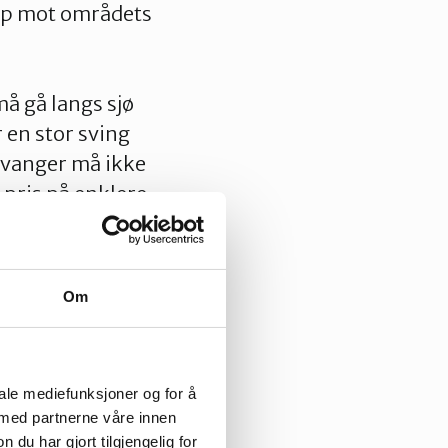
ep mot områdets
må gå langs sjø
 en stor sving
tavanger må ikke
 pris på enklere
te av en sti som
Om
 for nye turveger
iale mediefunksjoner og for å
 med partnerne våre innen
ville om den ikke
u har gjort tilgjengelig for