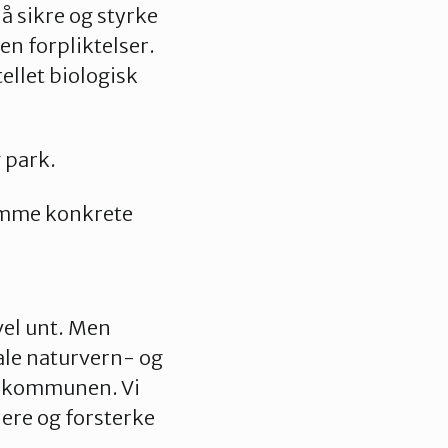
å sikre og styrke
en forpliktelser.
ellet biologisk
 park.
remme konkrete
vel unt. Men
ale naturvern- og
 i kommunen. Vi
ere og forsterke