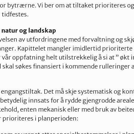
or bytrærne. Vi ber om at tiltaket prioriteres og
tidfestes.
v natur og landskap
ivelsen av utfordringene med forvaltning og skjø
anger. Kapittelet mangler imidlertid prioriterte
r vår oppfatning helt utilstrekkelig å si at ” økt 
 skal søkes finansiert i kommende rulleringer 
et engangstiltak. Det må skje systematisk og kon
 betydelig innsats for å rydde gjengrodde areal
ehold, enten mekanisk eller med bruk av beitedy
prioriteres i planperioden: