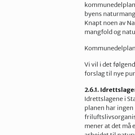
kommunedelplanen 
byens naturmangfo
Knapt noen av Nat
mangfold og natu
Kommunedelplanen 
Vi vil i det følg
forslag til nye pu
2.6.1. Idrettsla
Idrettslagene i St
planen har ingen 
friluftslivsorgani
mener at det må e
arbeidet til natu