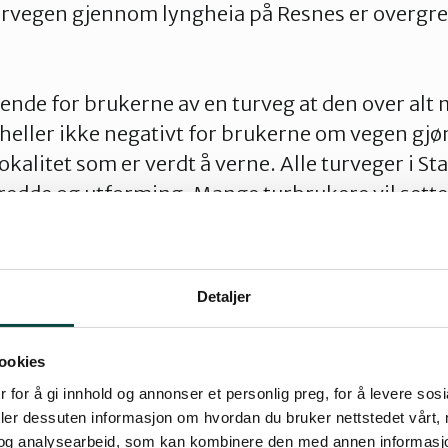
rvegen gjennom lyngheia på Resnes er overgr
rende for brukerne av en turveg at den over alt 
 heller ikke negativt for brukerne om vegen gjør
kalitet som er verdt å verne. Alle turveger i S
edde og utforming. Mange turbrukere vil sette
ærlig barn og unge ville ha større glede og utbyt
takt til naturen.
Detaljer
å ha første prioritet når det skal velges trase
 for tilrettelegging.
ookies
en
 for å gi innhold og annonser et personlig preg, for å levere sos
deler dessuten informasjon om hvordan du bruker nettstedet vårt,
ing på utviklingen ved Mosvatnet. Mosvatnet, 
og analysearbeid, som kan kombinere den med annen informasjon d