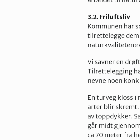
3.2. Friluftsliv
Kommunen har som
tilrettelegge dem
naturkvalitetene
Vi savner en drøf
Tilrettelegging ha
nevne noen konkr
En turveg kloss i
arter blir skremt
av toppdykker. Sa
går midt gjennom
ca 70 meter fra h