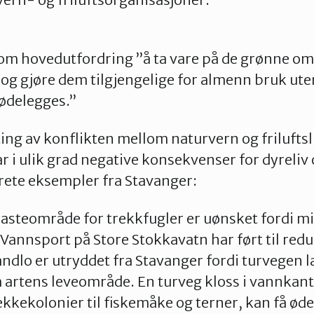
 hovedutfordring ”å ta vare på de grønne om
 og gjøre dem tilgjengelige for almenn bruk ute
 ødelegges.”
ting av konflikten mellom naturvern og friluftsl
r i ulik grad negative konsekvenser for dyreliv 
ete eksempler fra Stavanger:
 rasteområde for trekkfugler er uønsket fordi m
. Vannsport på Store Stokkavatn har ført til red
ndlo er utryddet fra Stavanger fordi turvegen l
 artens leveområde. En turveg kloss i vannkan
ekkekolonier til fiskemåke og terner, kan få ø