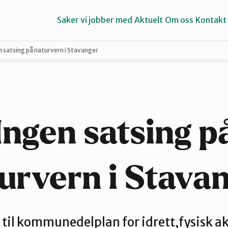
Saker vi jobber med
Aktuelt
Om oss
Kontakt
n satsing på naturvern i Stavanger
Haugalandet
Strand
Ingen satsing p
urvern i Stava
 til kommunedelplan for idrett,fysisk ak