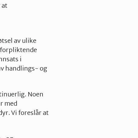
 at
tsel av ulike
 forpliktende
innsats i
av handlings- og
tinuerlig. Noen
er med
r. Vi foreslår at