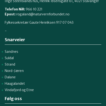
Inge Steenslands hus, Henrik Ibsensgate 61, 4021 Stavanger
Telefon NiR:
966 10 221
Epost:
rogaland@naturvernforbundet.no
Fylkessekretær Gaute Henriksen 917 07 043
-
Snarveier
Sandnes
Suldal
Strand
Nord-Jæren
Dalane
Haugalandet
Vindafjord og Etne
Følg oss