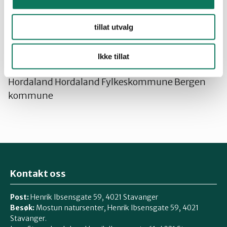
tillat utvalg
John Martin Jacobsen Daglig leder
Kopi:
Ikke tillat
Miljøverndepartementet Fylkesmannen i
Hordaland Hordaland Fylkeskommune Bergen
kommune
Kontakt oss
Post:
Henrik Ibsensgate 59, 4021 Stavanger
Besøk:
Mostun natursenter, Henrik Ibsensgate 59, 4021
Stavanger.