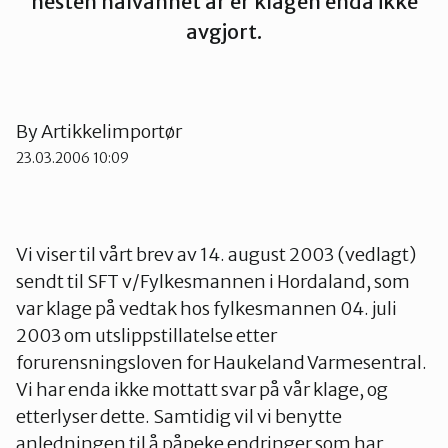
nesten halvannet år er klagen enda ikke
avgjort.
Strand
Suldal
By
Artikkelimportør
23.03.2006 10:09
Vindafjord og Etne
Vi viser til vårt brev av 14. august 2003 (vedlagt)
sendt til SFT v/Fylkesmannen i Hordaland, som
var klage på vedtak hos fylkesmannen 04. juli
2003 om utslippstillatelse etter
forurensningsloven for Haukeland Varmesentral.
Vi har enda ikke mottatt svar på vår klage, og
etterlyser dette. Samtidig vil vi benytte
anledningen til å påpeke endringer som har