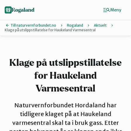
Hopp
til
Rogaland
Meny
hovedinnhold
Till naturvernforbundet.no
Rogaland
Aktuelt
Klage på utslippstillatelse for Haukeland Varmesentral
Finn ditt lokallag
Dalane
Klage på utslippstillatelse
for Haukeland
Haugalandet
Varmesentral
Naturvernforbundet i Sandnes
Naturvernforbundet Hordaland har
tidligere klaget på at Haukeland
Nord-Jæren
varmesentral skal ta i bruk gass. Etter