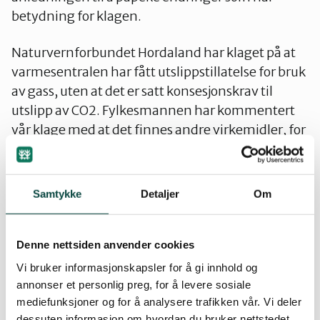
betydning for klagen.
Naturvernforbundet Hordaland har klaget på at
varmesentralen har fått utslippstillatelse for bruk
av gass, uten at det er satt konsesjonskrav til
utslipp av CO2. Fylkesmannen har kommentert
vår klage med at det finnes andre virkemidler, for
eksempel kvotesystem for klimagasser, som er
mer egnet enn konsesjonskrav til å regulere disse
utslippene.
Samtykke
Detaljer
Om
Det nasjonale kvotesystemet for klimagasser for
perioden 2005-2007 ble innført ved årsskiftet.
Denne nettsiden anvender cookies
Direkte bruk av gass til oppvarmingsformål er
Vi bruker informasjonskapsler for å gi innhold og
ikke underlagt kvoteplikt, og har fortsatt ikke
annonser et personlig preg, for å levere sosiale
CO2-avgift for utslippene bruken fører til. Derfor
mediefunksjoner og for å analysere trafikken vår. Vi deler
dessuten informasjon om hvordan du bruker nettstedet