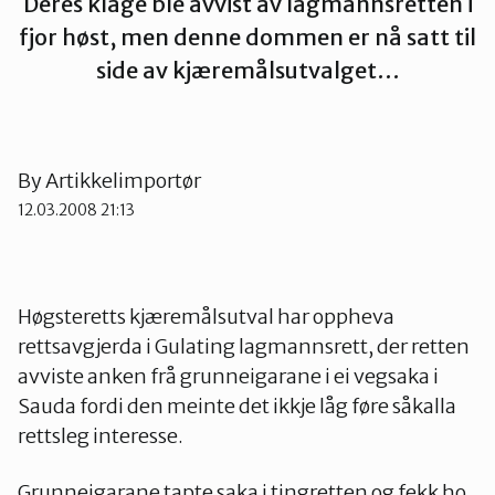
Deres klage ble avvist av lagmannsretten i
Strand
fjor høst, men denne dommen er nå satt til
side av kjæremålsutvalget…
Suldal
By
Artikkelimportør
Vindafjord og Etne
12.03.2008 21:13
Høgsteretts kjæremålsutval har oppheva
rettsavgjerda i Gulating lagmannsrett, der retten
avviste anken frå grunneigarane i ei vegsaka i
Sauda fordi den meinte det ikkje låg føre såkalla
rettsleg interesse.
Grunneigarane tapte saka i tingretten og fekk ho