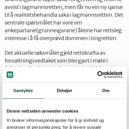
avvist i lagmannsretten, men får no ein ny sjanse
til å realitetsbehandla saka i lagmannsretten. Det
sentrale spørsmålet har vore om
ankepartane(grunneigarane) åleine har rettsleg
interesse i å få overprøvd dommen i tingretten.
Det aktuelle søksmålet gjeld rettskrafta av
forvaltningsvedtaket som blei gjort i møte i
fylkeslandbruksstyret 2. september 2004.
Høgsterett har slått fast at grunneigarane har slik
rettsleg interesse i å få overprøvd saka i
Samtykke
Detaljer
Om
tingretten. I tillegg dreg også Høgsterett Staten
inn att i saka, som ankemotpart for
grunneigarane. Sjølv om Staten tidlegare har
Denne nettsiden anvender cookies
akseptert dommen i tingretten, blir den no
Vi bruker informasjonskapsler for å gi innhold og
tvungen til å bli med på ein full runde i
annonser et personlig preg, for å levere sosiale