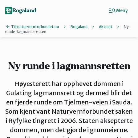
Hopp
til
Rogaland
Meny
hovedinnhold
Till naturvernforbundet.no
Rogaland
Aktuelt
Ny
runde i lagmannsretten
Finn ditt lokallag
Dalane
Ny runde i lagmannsretten
Haugalandet
Høyesterett har opphevet dommen i
Gulating lagmannsrett og dermed blir det
en fjerde runde om Tjelmen-veien i Sauda.
Naturvernforbundet i Sandnes
Som kjent vant Naturvernforbundet saken
i Ryfylke tingrett i 2006. Staten aksepterte
Nord-Jæren
dommen, men det gjorde i grunneierne.