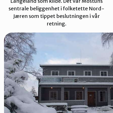
Langeland som kilde. Det var Mostuns
Strand
sentrale beliggenhet i folketette Nord-
Jæren som tippet beslutningen i vår
retning.
Suldal
Vindafjord og Etne