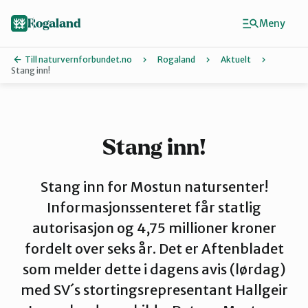
Hopp
til
Rogaland
Meny
hovedinnhold
Till naturvernforbundet.no
Rogaland
Aktuelt
Stang inn!
Finn ditt lokallag
Dalane
Stang inn!
Haugalandet
Stang inn for Mostun natursenter!
Informasjonssenteret får statlig
autorisasjon og 4,75 millioner kroner
Naturvernforbundet i Sandnes
fordelt over seks år. Det er Aftenbladet
som melder dette i dagens avis (lørdag)
Nord-Jæren
med SV´s stortingsrepresentant Hallgeir