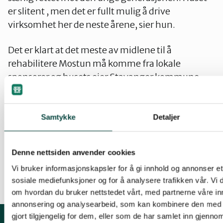
er slitent , men det er fullt mulig å drive
virksomhet her de neste årene, sier hun.
Det er klart at det meste av midlene til å
rehabilitere Mostun må komme fra lokale
sponsorer og husets eier Stavanger kommune.
Naturvernforbundet er i gang med å utarbeide
planer for både rehabilitering og gjenoppføring
av uthuset som sto på eiendommen fram til
Samtykke
Detaljer
1950-60 tallet. Det samlede
investeringsbehovet er et sted mellom 8 og 10
Denne nettsiden anvender cookies
millioner kroner.
Vi bruker informasjonskapsler for å gi innhold og annonser et 
sosiale mediefunksjoner og for å analysere trafikken vår. Vi
om hvordan du bruker nettstedet vårt, med partnerne våre in
annonsering og analysearbeid, som kan kombinere den med 
gjort tilgjengelig for dem, eller som de har samlet inn gjenno