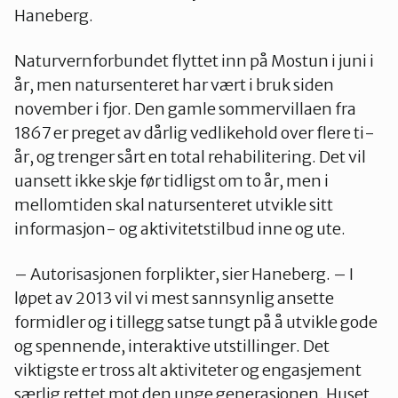
Haneberg.
Naturvernforbundet flyttet inn på Mostun i juni i
år, men natursenteret har vært i bruk siden
november i fjor. Den gamle sommervillaen fra
1867 er preget av dårlig vedlikehold over flere ti-
år, og trenger sårt en total rehabilitering. Det vil
uansett ikke skje før tidligst om to år, men i
mellomtiden skal natursenteret utvikle sitt
informasjon- og aktivitetstilbud inne og ute.
– Autorisasjonen forplikter, sier Haneberg. – I
løpet av 2013 vil vi mest sannsynlig ansette
formidler og i tillegg satse tungt på å utvikle gode
og spennende, interaktive utstillinger. Det
viktigste er tross alt aktiviteter og engasjement
særlig rettet mot den unge generasjonen. Huset