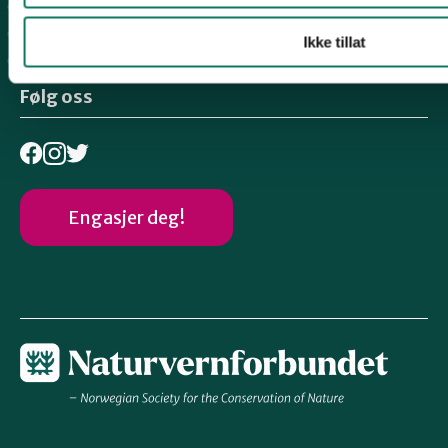
Dalane
Haugalandet
Ikke tillat
Vindafjord og Etne
Følg oss
Engasjer deg!