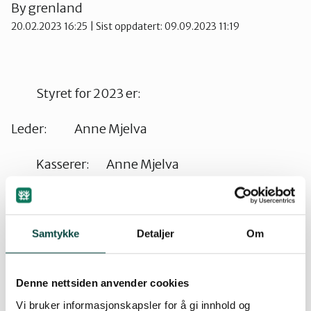
By
grenland
Vest-Telemark
20.02.2023 16:25
| Sist oppdatert: 09.09.2023 11:19
Styret for 2023 er:
Leder: Anne Mjelva
Kasserer: Anne Mjelva
Styremedlem: Sissel Solberg
Styremedlem: John Øivind Selmer
Samtykke
Detaljer
Om
Styremedlem: Saskia Wanders
Denne nettsiden anvender cookies
Styremedlem: Torstein Fjeld
Vi bruker informasjonskapsler for å gi innhold og