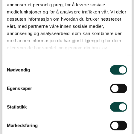
annonser et personlig preg, for å levere sosiale
mediefunksjoner og for å analysere trafikken vår. Vi deler
Vara: Espen Ihlen
dessuten informasjon om hvordan du bruker nettstedet
vårt, med partnerne våre innen sosiale medier,
Rolf-Steinar Olsen
annonsering og analysearbeid, som kan kombinere den
med annen informasjon du har gjort tilgjengelig for dem,
eller som de har samlet inn gjennom din bruk av
tjenestene deres.
Årsmelding 2022
Samtykkevalg
pdf · 125 KB
Nødvendig
Regnskap 2022 NVG
Egenskaper
pdf · 159 KB
Statistikk
Aktivitetsplan 2023
pdf · 79 KB
Markedsføring