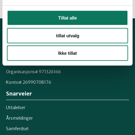
Tillat alle
tillat utvalg
Kontakt fylkeslaget
Leder Helge Granlund Telefon: 905 48 858
Ikke tillat
E-post:
telemark@naturvernforbundet.no
Organisasjons# 971326166
Konto# 26990708176
Snarveier
Uttalelser
Årsmeldinger
Samferdsel