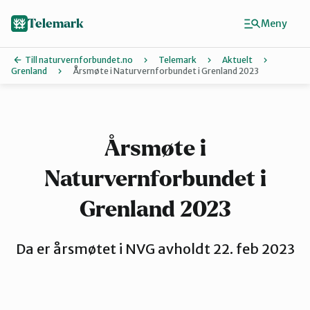
Hopp
til
Telemark
Meny
hovedinnhold
Till naturvernforbundet.no
Telemark
Aktuelt
Grenland
Årsmøte i Naturvernforbundet i Grenland 2023
Finn ditt lokallag
Grenland
Årsmøte i
Naturvernforbundet i
Kragerø og Drangedal
Grenland 2023
Midt-Telemark
Da er årsmøtet i NVG avholdt 22. feb 2023
Øst-Telemark