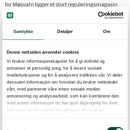
for Møsvatn ligger et stort reguleringsmagasin
med anslagsvis 25 meter reguleringshøyde. Ved
demningen er det laget en betongrampe for
utsetting og opptak av båt fra biltilhenger.
Samtykke
Detaljer
Om
Rampen er laget for hele reguleringshøyden, slik
at bruken kan skje helt uavhengig av
vannstanden i Bitdalsvatnet. En tilsvarende
Denne nettsiden anvender cookies
løsning bør være mulig for Skjesvatnet, med en
Vi bruker informasjonskapsler for å gi innhold og
rampe i nordenden og en rampe i sørenden. Disse
annonser et personlig preg, for å levere sosiale
rampene ville i så fall bli liggende utenfor
mediefunksjoner og for å analysere trafikken vår. Vi deler
dessuten informasjon om hvordan du bruker nettstedet
landskapsvernområdet (fordi selve vannet ligger
vårt, med partnerne våre innen sosiale medier,
utenfor), men vil tilfredsstille behovet for
annonsering og analysearbeid, som kan kombinere den
motorisert transport inn til nordenden av
med annen informasjon du har gjort tilgjengelig for dem,
Skjesvatnet. Herfra og en snau kilometer opp til
eller som de har samlet inn gjennom din bruk av
Namnlaus kunne man eventuelt bygge en enkel
tjenestene deres.
kjerrevei.
Samtykkevalg