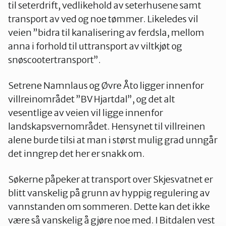
til seterdrift, vedlikehold av seterhusene samt
transport av ved og noe tømmer. Likeledes vil
veien ”bidra til kanalisering av ferdsla, mellom
anna i forhold til uttransport av viltkjøt og
snøscootertransport”.
Setrene Namnlaus og Øvre Åto ligger innenfor
villreinområdet ”BV Hjartdal”, og det alt
vesentlige av veien vil ligge innenfor
landskapsvernområdet. Hensynet til villreinen
alene burde tilsi at man i størst mulig grad unngår
det inngrep det her er snakk om.
Søkerne påpeker at transport over Skjesvatnet er
blitt vanskelig på grunn av hyppig regulering av
vannstanden om sommeren. Dette kan det ikke
være så vanskelig å gjøre noe med. I Bitdalen vest