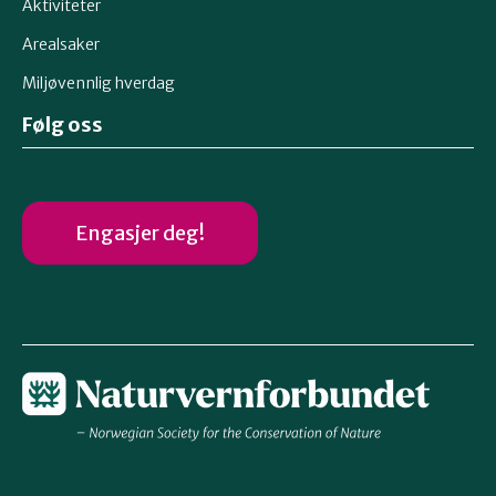
Aktiviteter
Arealsaker
Miljøvennlig hverdag
Følg oss
Engasjer deg!