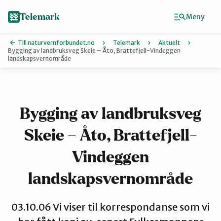
Hopp
til
Telemark
Meny
hovedinnhold
Till naturvernforbundet.no
Telemark
Aktuelt
Bygging av landbruksveg Skeie – Åto, Brattefjell-Vindeggen
landskapsvernområde
Finn ditt lokallag
Grenland
Bygging av landbruksveg
Kragerø og Drangedal
Skeie – Åto, Brattefjell-
Vindeggen
Midt-Telemark
landskapsvernområde
Øst-Telemark
03.10.06 Vi viser til korrespondanse som vi