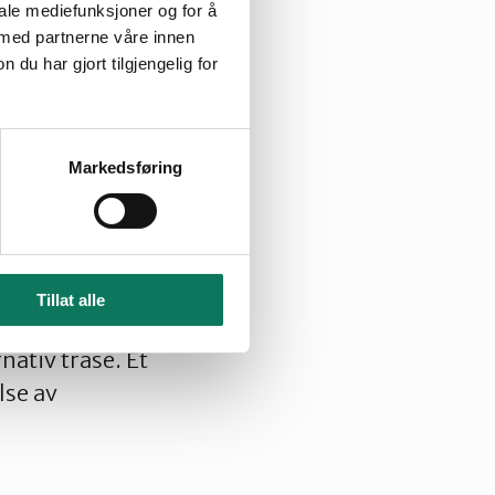
iale mediefunksjoner og for å
 med partnerne våre innen
u har gjort tilgjengelig for
vil bli i allerede
Markedsføring
llt mulig å legge
lutninger om
Tillat alle
r å få startet
nativ trasé. Et
lse av