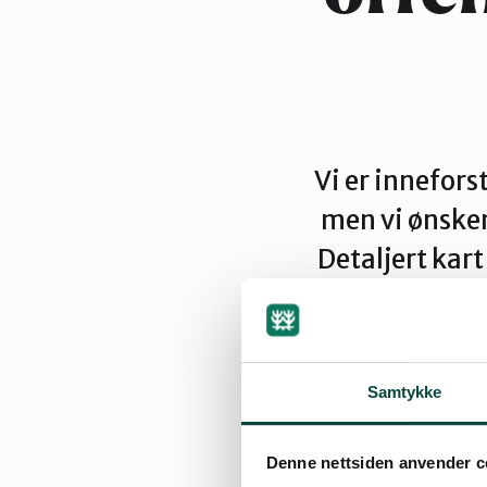
Vi er innefor
men vi ønsker
Detaljert kart
bli svært
natur
Samtykke
Denne nettsiden anvender c
By
Artikkelimpor