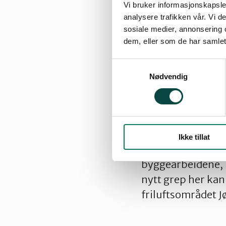
Vi bruker informasjonskapsler
15.03.2007 09:29
| Si
analysere trafikken vår. Vi 
sosiale medier, annonsering 
dem, eller som de har samlet
Samtykkevalg
Vi mener at veien 
Nødvendig
utbygd område og f
skiløype/gangareal
Naturvernforbunde
Ikke tillat
utbyggingen av Jø
byggearbeidene, m
nytt grep her kan
friluftsområdet 