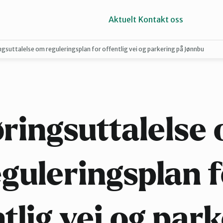
Aktuelt
Kontakt oss
ngsuttalelse om reguleringsplan for offentlig vei og parkering på Jønnbu
Kragerø og Drangedal
Vest-Telemark
ringsuttalelse
guleringsplan 
tlig vei og par