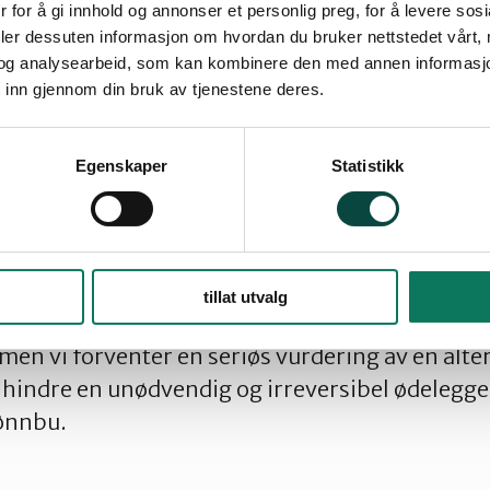
 for å gi innhold og annonser et personlig preg, for å levere sos
st oppdatert: 07.10.2022 13:49
deler dessuten informasjon om hvordan du bruker nettstedet vårt,
og analysearbeid, som kan kombinere den med annen informasjon d
 inn gjennom din bruk av tjenestene deres.
bør gå nord for tjernet. Dette fordi inngrepet da 
Egenskaper
Statistikk
ordi traséen vil bli betydelig kortere. Det er fu
 i et plan over bilvei.
t er opptatt av at det ikke tas forhastede bes
tillat utvalg
nnbu. Vi forstår at kommunen er under press fo
en vi forventer en seriøs vurdering av en alter
 hindre en unødvendig og irreversibel ødelegge
Jønnbu.