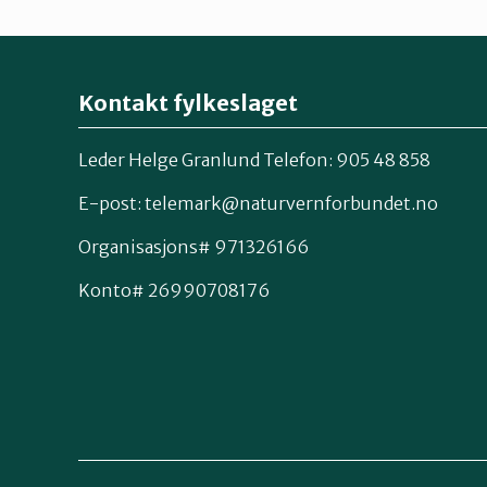
Kontakt fylkeslaget
Leder Helge Granlund Telefon: 905 48 858
E-post:
telemark@naturvernforbundet.no
Organisasjons# 971326166
Konto# 26990708176