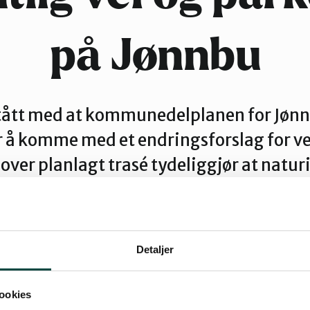
på Jønnbu
stått med at kommunedelplanen for Jønnb
 å komme med et endringsforslag for vei
 over planlagt trasé tydeliggjør at natu
 store og irreversible. «Stedegne topp
stein vil ikke gjøre veivalget mer aksept
Detaljer
ookies
tør