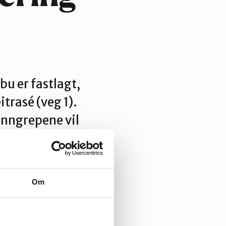
u er fastlagt,
trasé (veg 1).
rinngrepene vil
masser» og
abelt.
Om