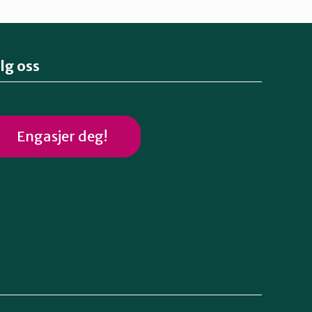
lg oss
Engasjer deg!