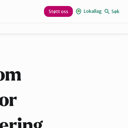
Lokallag
Søk
Støtt oss
Midt-Telemark
 om
for
kering