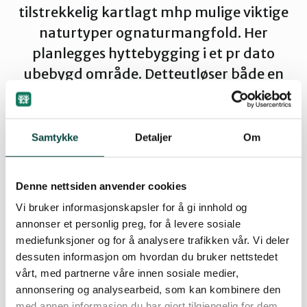
tilstrekkelig kartlagt mhp mulige viktige
Vest-Telemark
naturtyper ognaturmangfold. Her
planlegges hyttebygging i et pr dato
ubebygd område. Detteutløser både en
kartlegging av naturtyper/
naturmangfold og
tilhørendekonsekvensutredning…
Samtykke
Detaljer
Om
horingsinnspill til plan plan id 340 og 22 14392 Varden Ost
Denne nettsiden anvender cookies
pdf · 44 KB
Vi bruker informasjonskapsler for å gi innhold og
annonser et personlig preg, for å levere sosiale
Høringsinnspill til plan id 411 og 22 Sviakollen
mediefunksjoner og for å analysere trafikken vår. Vi deler
pdf · 45 KB
dessuten informasjon om hvordan du bruker nettstedet
vårt, med partnerne våre innen sosiale medier,
annonsering og analysearbeid, som kan kombinere den
Horingsinnspill til plan id 207 og 22 14389 kafebyggomradet
med annen informasjon du har gjort tilgjengelig for dem,