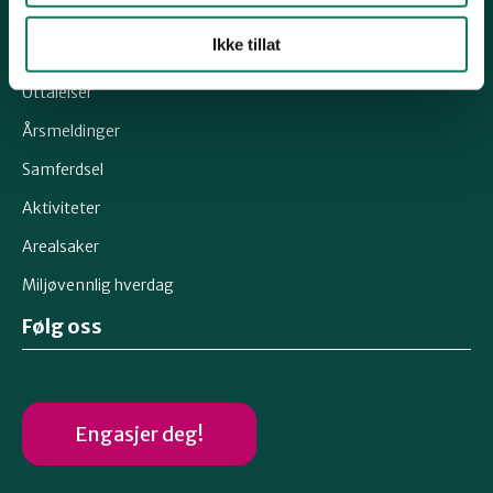
Snarveier
Ikke tillat
Uttalelser
Årsmeldinger
Samferdsel
Aktiviteter
Arealsaker
Miljøvennlig hverdag
Følg oss
Engasjer deg!