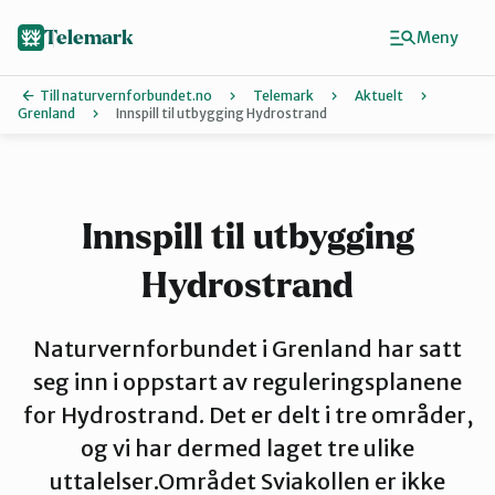
Hopp
til
Telemark
Meny
hovedinnhold
Till naturvernforbundet.no
Telemark
Aktuelt
Grenland
Innspill til utbygging Hydrostrand
Finn ditt lokallag
Grenland
Innspill til utbygging
Hydrostrand
Kragerø og Drangedal
Naturvernforbundet i Grenland har satt
Midt-Telemark
seg inn i oppstart av reguleringsplanene
for Hydrostrand. Det er delt i tre områder,
og vi har dermed laget tre ulike
Øst-Telemark
uttalelser.Området Sviakollen er ikke