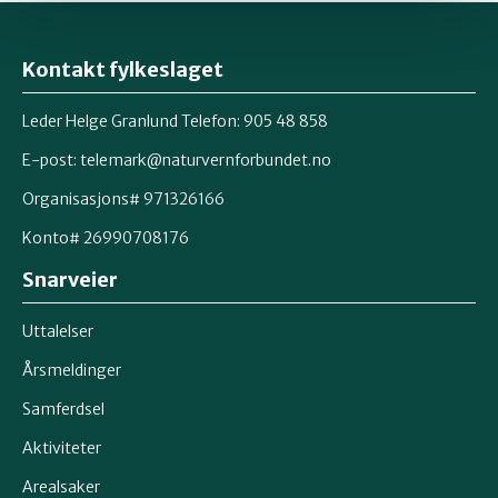
Kontakt fylkeslaget
Leder Helge Granlund Telefon: 905 48 858
E-post:
telemark@naturvernforbundet.no
Organisasjons# 971326166
Konto# 26990708176
Snarveier
Uttalelser
Årsmeldinger
Samferdsel
Aktiviteter
Arealsaker