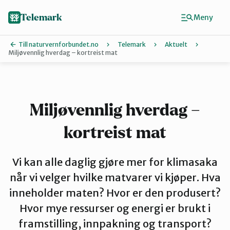
Hopp
til
Telemark
Meny
hovedinnhold
Till naturvernforbundet.no
Telemark
Aktuelt
Miljøvennlig hverdag – kortreist mat
Finn ditt lokallag
Grenland
Miljøvennlig hverdag –
kortreist mat
Kragerø og Drangedal
Vi kan alle daglig gjøre mer for klimasaka
Midt-Telemark
når vi velger hvilke matvarer vi kjøper. Hva
inneholder maten? Hvor er den produsert?
Hvor mye ressurser og energi er brukt i
Øst-Telemark
framstilling, innpakning og transport?