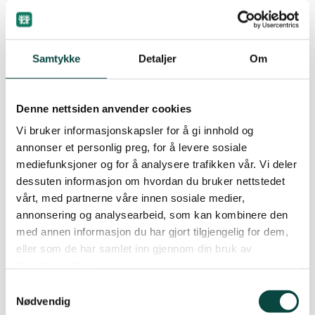
Naturvernforbundet i Grenland tar opp igjen en
gammel, men minst like aktuell sak, som skal
gjøre oss til mer miljøbevisste forbrukere. I 2000
Samtykke
Detaljer
Om
utførte Naturvernforbundet en undersøkelse om
økologisk mat i butikkhyllene i Grenland.
Denne nettsiden anvender cookies
Resultatet den gang var nedslående, og en
Vi bruker informasjonskapsler for å gi innhold og
handlekurvsjekk viste at vi kun fikk tak i 24 varer
annonser et personlig preg, for å levere sosiale
med ø-merke, i januar i 2007 var antallet økt til
mediefunksjoner og for å analysere trafikken vår. Vi deler
52 varer i den samme butikken i Meny-kjeden.
dessuten informasjon om hvordan du bruker nettstedet
Men prisforskjellen var fortsatt stor.
vårt, med partnerne våre innen sosiale medier,
annonsering og analysearbeid, som kan kombinere den
Høy kjøpekraft blant forbrukerne fører likevel til
med annen informasjon du har gjort tilgjengelig for dem,
at butikkene opplever økt salg, selv om salget nok
eller som de har samlet inn gjennom din bruk av
hadde vært enda bedre dersom prisene var gått
tjenestene deres.
noe ned. Naturvernforbundet peker på at kun en
Samtykkevalg
liten del av nordmenns penger går til mat. Vi
Nødvendig