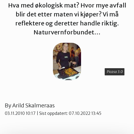
Hva med økologisk mat? Hvor mye avfall
Vest-Telemark
blir det etter maten vi kjøper? Vi må
reflektere og deretter handle riktig.
Naturvernforbundet…
Picasa 3.0
Picasa 3.0
By
Arild Skalmeraas
03.11.2010 10:17
| Sist oppdatert: 07.10.2022 13:45