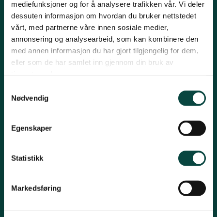
mediefunksjoner og for å analysere trafikken vår. Vi deler
Vest-Telemark
dessuten informasjon om hvordan du bruker nettstedet
vårt, med partnerne våre innen sosiale medier,
Kontakt fylkeslaget
annonsering og analysearbeid, som kan kombinere den
med annen informasjon du har gjort tilgjengelig for dem,
Leder Helge Granlund Telefon: 905 48 858
eller som de har samlet inn gjennom din bruk av
E-post:
telemark@naturvernforbundet.no
tjenestene deres.
Organisasjons# 971326166
Samtykkevalg
Nødvendig
Konto# 26990708176
Snarveier
Egenskaper
Uttalelser
Statistikk
Årsmeldinger
Samferdsel
Markedsføring
Aktiviteter
Arealsaker