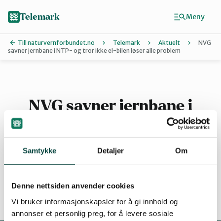
Hopp
til
Telemark
Meny
hovedinnhold
Till naturvernforbundet.no
Telemark
Aktuelt
NVG
savner jernbane i NTP- og tror ikke el-bilen løser alle problem
Finn ditt lokallag
Grenland
NVG savner jernbane i
NTP- og tror ikke el-bilen
Kragerø og Drangedal
løser alle problem
Samtykke
Detaljer
Om
Midt-Telemark
Denne nettsiden anvender cookies
Øst-Telemark
By
Anne Mjelva
Vi bruker informasjonskapsler for å gi innhold og
annonser et personlig preg, for å levere sosiale
04.05.2021 10:52