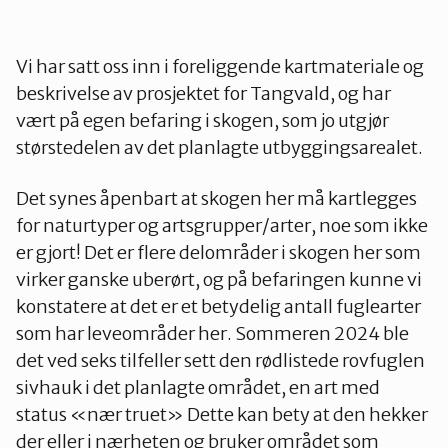
Vest-Telemark
Vi har satt oss inn i foreliggende kartmateriale og
beskrivelse av prosjektet for Tangvald, og har
vært på egen befaring i skogen, som jo utgjør
størstedelen av det planlagte utbyggingsarealet.
Det synes åpenbart at skogen her må kartlegges
for naturtyper og artsgrupper/arter, noe som ikke
er gjort! Det er flere delområder i skogen her som
virker ganske uberørt, og på befaringen kunne vi
konstatere at det er et betydelig antall fuglearter
som har leveområder her. Sommeren 2024 ble
det ved seks tilfeller sett den rødlistede rovfuglen
sivhauk i det planlagte området, en art med
status «nær truet» Dette kan bety at den hekker
der eller i nærheten og bruker området som