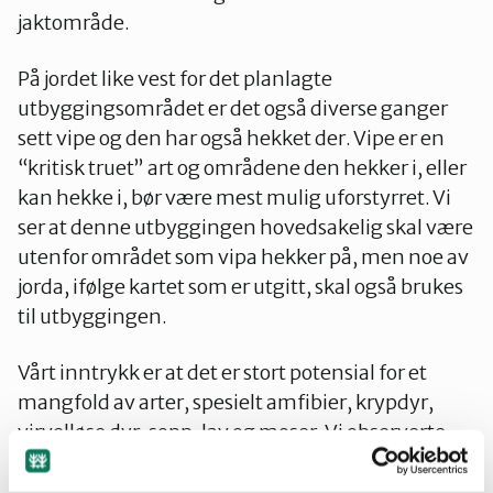
jaktområde.
På jordet like vest for det planlagte
utbyggingsområdet er det også diverse ganger
sett vipe og den har også hekket der. Vipe er en
“kritisk truet” art og områdene den hekker i, eller
kan hekke i, bør være mest mulig uforstyrret. Vi
ser at denne utbyggingen hovedsakelig skal være
utenfor området som vipa hekker på, men noe av
jorda, ifølge kartet som er utgitt, skal også brukes
til utbyggingen.
Vårt inntrykk er at det er stort potensial for et
mangfold av arter, spesielt amfibier, krypdyr,
virvelløse dyr, sopp, lav og moser. Vi observerte
også spor etter grevling, det kan muligens være
grevlinghi i terrenget i skogen på sørsida av