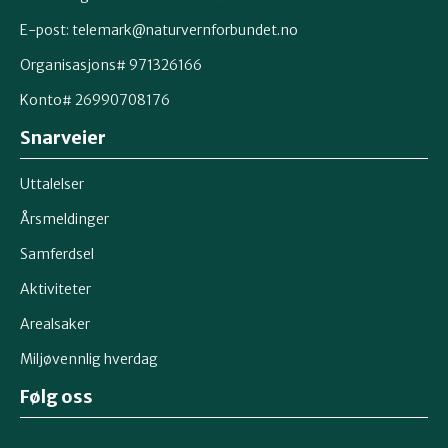
E-post:
telemark@naturvernforbundet.no
Organisasjons# 971326166
Konto# 26990708176
Snarveier
Uttalelser
Årsmeldinger
Samferdsel
Aktiviteter
Arealsaker
Miljøvennlig hverdag
Følg oss