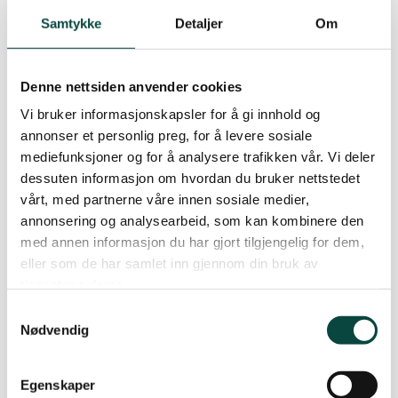
Tangvallveien, der noe av reguleringsarealet er
Samtykke
Detaljer
Om
planlagt.
Denne nettsiden anvender cookies
Når det gjelder retningslinjer for kartlegging av
arealer for eventuelle bruksendringer kan vi vise
Vi bruker informasjonskapsler for å gi innhold og
annonser et personlig preg, for å levere sosiale
til de nylig utsendte «Statlige planretningslinjer
mediefunksjoner og for å analysere trafikken vår. Vi deler
for arealbruk», sendt ut fra Statsforvalteren, som
dessuten informasjon om hvordan du bruker nettstedet
gir en innskjerping av kravet til
vårt, med partnerne våre innen sosiale medier,
naturmangfoldkartlegging før inngrep kan
annonsering og analysearbeid, som kan kombinere den
vurderes.
med annen informasjon du har gjort tilgjengelig for dem,
eller som de har samlet inn gjennom din bruk av
På dette grunnlaget ber vi om at det planlagte
tjenestene deres.
utbyggingsarealet ved Tangvald, som er tenkt
Samtykkevalg
regulert og omgjort til næringsområde, blir
Nødvendig
grundig kartlagt etter de nyeste
kartleggingsmetodene i NIN-systemet.
Egenskaper