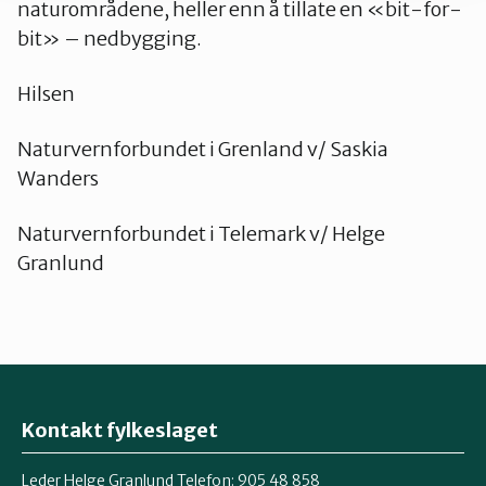
naturområdene, heller enn å tillate en «bit-for-
bit» – nedbygging.
Hilsen
Naturvernforbundet i Grenland v/ Saskia
Wanders
Naturvernforbundet i Telemark v/ Helge
Granlund
Kontakt fylkeslaget
Leder Helge Granlund Telefon: 905 48 858