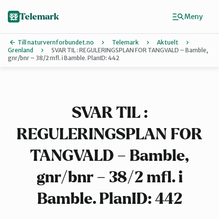
Hopp
til
Telemark
Meny
hovedinnhold
Till naturvernforbundet.no
Telemark
Aktuelt
Grenland
SVAR TIL : REGULERINGSPLAN FOR TANGVALD – Bamble,
gnr/bnr – 38/2 mfl. i Bamble. PlanID: 442
Finn ditt lokallag
Grenland
SVAR TIL :
Kragerø og Drangedal
REGULERINGSPLAN FOR
TANGVALD – Bamble,
Midt-Telemark
gnr/bnr – 38/2 mfl. i
Bamble. PlanID: 442
Øst-Telemark