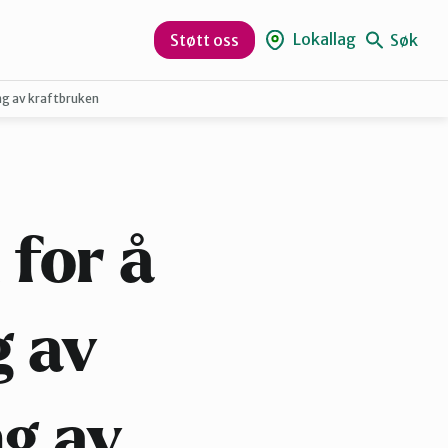
Lokallag
Søk
Støtt oss
ng av kraftbruken
Midt-Telemark
for å
g av
ng av