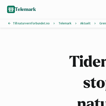
Hopp
til
Telemark
hovedinnhold
Till naturvernforbundet.no
Telemark
Aktuelt
Gren
Grenland
Øst-Telemark
Tide
sto
natu