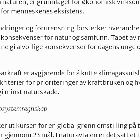
fra naturen, er grunnlaget for økonomisk virkso
 for menneskenes eksistens.
dringer og forurensning forsterker hverandre 
e konsekvenser for natur og samfunn. Tapet av
kunne gi alvorlige konsekvenser for dagens ung
arkraft er avgjørende for å kutte klimagassutsl
kriterier for prioriteringer av kraftbruken og h
gi minst naturskade.
osystemregnskap
er ut kursen for en global grønn omstilling på 
gjennom 23 mål. I naturavtalen er det satt et 