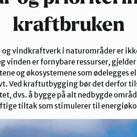
kraftbruken
- og vindkraftverk i naturområder er ik
og vinden er fornybare ressurser, gjelder 
rtene og økosystemene som ødelegges ell
t. Ved kraftutbygging bør det derfor ti
tet, dvs. å bygge på alt nedbygde områ
ftige tiltak som stimulerer til energiø