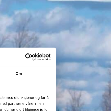
Om
iale mediefunksjoner og for å
 med partnerne våre innen
u har gjort tilgjengelig for