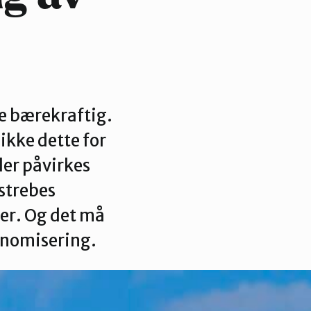
ke bærekraftig.
ikke dette for
er påvirkes
lstrebes
der. Og det må
konomisering.