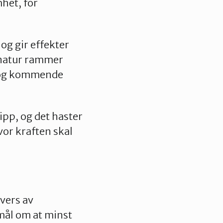
mhet, for
og gir effekter
 natur rammer
e og kommende
ipp, og det haster
vor kraften skal
tvers av
mål om at minst