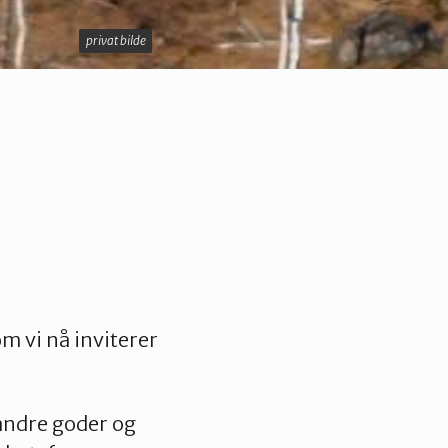
privat bilde
privat bilde
m vi nå inviterer
andre goder og