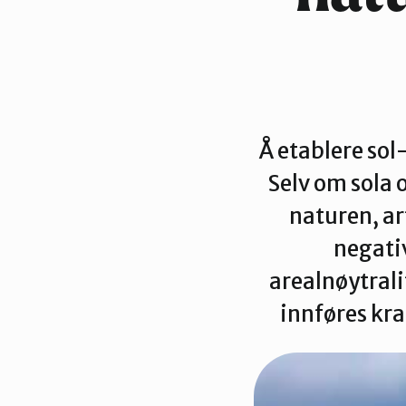
Å etablere sol
Selv om sola 
naturen, a
negativ
arealnøytrali
innføres kra