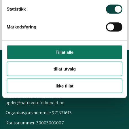
Miljødirektoratet forteller at svært mange av
Statistikk
våre fuglebestander er i kraftig tilbakegang.
13.12.2023
Debattinnlegg
Innlegg
Nyhet
Markedsføring
Tillat alle
Kontakt fylkeslaget
tillat utvalg
Fylkesleder, Ragnhild Nilsen
Ikke tillat
Tlf 91884236
Kontakt naturvernforbundet
agder@naturvernforbundet.no
Organisasjonsnummer: 971331613
Kontonummer: 30003003007