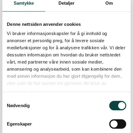
Samtykke
Detaljer
Om
Lillesand
Hva skal vi med tyvjoen?
I dag har denne høyt spesialiserte arten forsvunnet
Denne nettsiden anvender cookies
som hekkefugl i Agder
Lindesnes
Vi bruker informasjonskapsler for å gi innhold og
19.12.2024
Debattinnlegg
Innlegg
annonser et personlig preg, for å levere sosiale
mediefunksjoner og for å analysere trafikken vår. Vi deler
Fyrverkeri: En symboltung feiring
Lyngdal
dessuten informasjon om hvordan du bruker nettstedet
Fyrverkeri vitner om uviljen til forandring og
vårt, med partnerne våre innen sosiale medier,
symboliserer vår motvillighet til å vise hensyn til
annonsering og analysearbeid, som kan kombinere den
mennesker, dyr og miljø.
Øst i Agder
med annen informasjon du har gjort tilgjengelig for dem,
31.12.2023
Debattinnlegg
Innlegg
eller som de har samlet inn gjennom din bruk av
Nyhet
tjenestene deres.
Setesdal
Samtykkevalg
Norske fuglebestander i
Nødvendig
skremmende tilbakegang
Vennesla
FNs Naturpanel har fortalt oss at nær en million
Egenskaper
arter står i fare for utryddelse, og svært mange
av disse er fugler. Både Artsdatabanken og