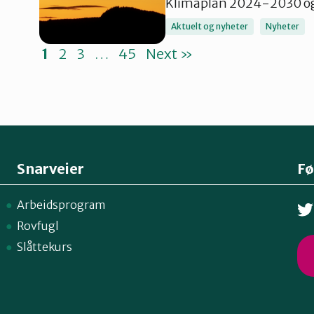
Klimaplan 2024-2030 o
Aktuelt og nyheter
Nyheter
1
2
3
…
45
Next »
Snarveier
Fø
Arbeidsprogram
Rovfugl
Slåttekurs