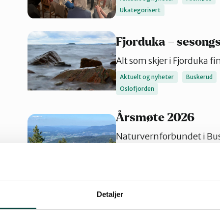
Ukategorisert
Fjorduka – sesongs
Alt som skjer i Fjorduka fi
Aktuelt og nyheter
Buskerud
Oslofjorden
Årsmøte 2026
Naturvernforbundet i Bu
Årsmøte
Buskerud
Nyheter
Detaljer
Årsmøte i Hole og 