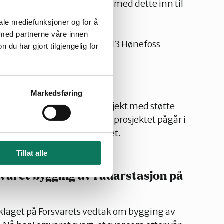
ndets vedtekter kalles det med dette inn til
iale mediefunksjoner og for å
026, klokken 18:30-20:00
 med partnerne våre innen
, Hønefoss. Hønengata 9, 3513 Hønefoss
u har gjort tilgjengelig for
10.03.2026
Nyheter
ensfjorden
Markedsføring
 er involvert i et lokalt prosjekt med støtte
l Naturvernforbundet. Dette prosjektet pågår i
en del av Oslofjordsystemet.
16.12.2025
den
Tillat alle
svaret bygging av radarstasjon på
laget på Forsvarets vedtak om bygging av