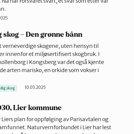
. Nå har Forsvaret svart, et svar som etter vår
nn.
2025
g skog – Den grønne bånn
t verneverdige skogene, uten hensyn til
r innenfor et miljøsertifisert skogbruk. I
ollenborg i Kongsberg var det også kjente
de arten marisko, en orkide som vokser i
10.03.2025
dig skog
030, Lier kommune
iers plan for oppfølging av Parisavtalen og
ssamfunnet. Naturvernforbundet i Lier har lest