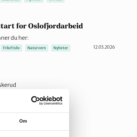
tart for Oslofjordarbeid
nner du her:
12.03.2026
Friluftsliv
Naturvern
Nyheter
skerud
10.03.2026
Om
Ringerike