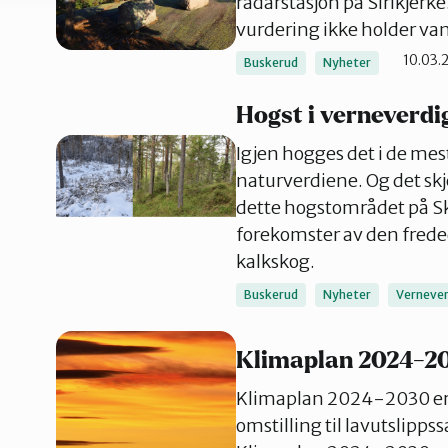
radarstasjon på Sirikjerke
vurdering ikke holder va
10.03.
Buskerud
Nyheter
Hogst i verneverdi
Igjen hogges det i de mes
naturverdiene. Og det skje
dette hogstområdet på Sk
forekomster av den frede
kalkskog.
Buskerud
Nyheter
Vernever
Klimaplan 2024-2
Klimaplan 2024-2030 er L
omstilling til lavutslipp