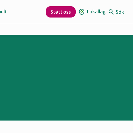
elt
Lokallag
Søk
Støtt oss
Hole og Ringerike
Numedal