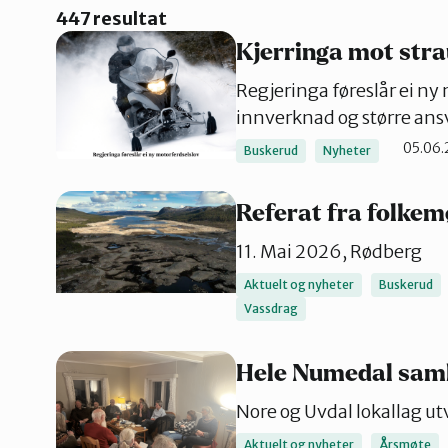
447 resultat
Kjerringa mot str
Regjeringa føreslår ei n
innverknad og større ansv
05.06.
Buskerud
Nyheter
Referat fra folkem
11. Mai 2026, Rødberg
Aktuelt og nyheter
Buskerud
Vassdrag
Hele Numedal saml
Nore og Uvdal lokallag utv
Aktuelt og nyheter
Årsmøte