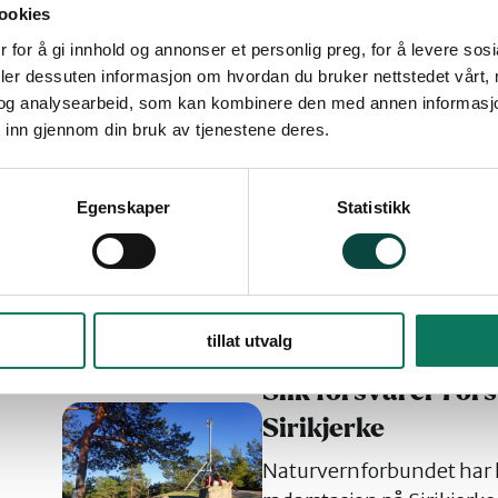
I tråd med Naturvernforbu
ookies
årsmøte.
 for å gi innhold og annonser et personlig preg, for å levere sos
Tid: Torsdag 26. Mars 2
deler dessuten informasjon om hvordan du bruker nettstedet vårt,
Sted: Frivillighetens Hus
og analysearbeid, som kan kombinere den med annen informasjon d
 inn gjennom din bruk av tjenestene deres.
Aktuelt og nyheter
Årsmøte
Blåskjell i Dramm
Egenskaper
Statistikk
Naturvernforbundet i Lier,
fra Oslofjordsatsingen ti
Drammensfjorden som er 
Buskerud
Nyheter
Oslofjor
tillat utvalg
Slik forsvarer For
Sirikjerke
Naturvernforbundet har k