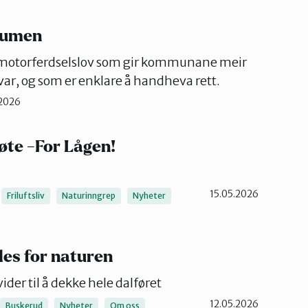
aumen
y motorferdselslov som gir kommunane meir
ar, og som er enklare å handheva rett.
2026
øte -For Lågen!
15.05.2026
Friluftsliv
Naturinngrep
Nyheter
es for naturen
ider til å dekke hele dalføret
12.05.2026
Buskerud
Nyheter
Om oss