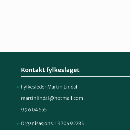
Kontakt fylkeslaget
Fylkesleder Martin Lindal
martinlindal@hotmail.com
996 04 555
Organisasjons# 970492283