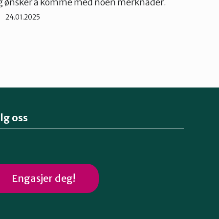
g ønsker å komme med noen merknader.
24.01.2025
lg oss
Engasjer deg!