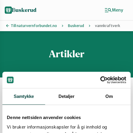
Hopp
til
Buskerud
Meny
hovedinnhold
Till naturvernforbundet.no
Buskerud
vannkraftverk
Artikler
Finn ditt lokallag
Drammen
Hallingdal
Vis filter
Samtykke
Detaljer
Om
Hole og Ringerike
Referat fra folkemøte -For Lågen!
11. Mai 2026, Rødberg
Denne nettsiden anvender cookies
15.05.2026
Kongsberg
Aktuelt og nyheter
Buskerud
Vi bruker informasjonskapsler for å gi innhold og
Friluftsliv
Naturinngrep