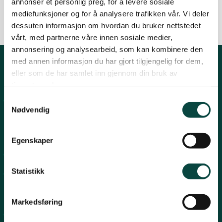
annonser et personlig preg, for å levere sosiale
Nyheter
Vassdrag
mediefunksjoner og for å analysere trafikken vår. Vi deler
Lier
dessuten informasjon om hvordan du bruker nettstedet
vårt, med partnerne våre innen sosiale medier,
annonsering og analysearbeid, som kan kombinere den
Numedal
med annen informasjon du har gjort tilgjengelig for dem,
eller som de har samlet inn gjennom din bruk av
Kontakt fylkeslaget
tjenestene deres.
Øvre Eiker
Samtykkevalg
Fylkesleder Martin Lindal
Nødvendig
martinlindal@hotmail.com
996 04 555
Egenskaper
Organisasjons# 970492283
Statistikk
Konto# 9365 15 88969
Snarveier
Markedsføring
Arbeidsprogram