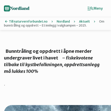
Hopp
til
Nordland
Meny
hovedinnhold
Till naturvernforbundet.no
Nordland
Aktuelt
Om
bunntråling og oppdrett – Et innlegg i valgkampen – 2025.
Finn ditt lokallag
Lofoten
Bunntråling og oppdrett i åpne merder
undergraver livet i havet
– fiskekvotene
tilbake til kystbefolkningen, oppdrettsanlegg
Narvik
må lukkes 100%
Rana
.
Salten