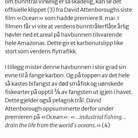
om bunntrål virkelig er så skadelig, kan se det
offisielle klippet (3) fra David Attenboroughs siste
film «Ocean» som hadde premiere 8. mai. I
filmen får vi vite at verdens bunntrålerflåte årlig
høvler ned et areal på havbunnen tilsvarende
hele Amazonas. Dette gir et karbonutslipp like
stort som verdens flytrafikk.
I tillegg mister denne havbunnen i stor grad sin
evne til å fange karbon. Og på toppen av det hele
så kastes bifangst av død småfisk og uønskede
fiskearter på opptil ¾ av fangsten ut igjen i havet.
Dette gjelder også pelagisk trål. David
Attenborough oppsummerte derfor under
premieren på «Ocean»:
«…industrial fishing…
drain the life from the world´s oceans.»
(4)