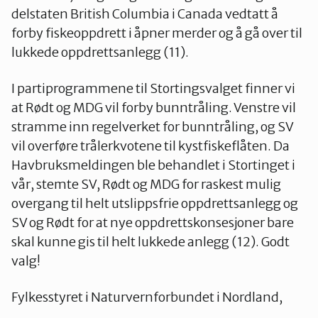
delstaten British Columbia i Canada vedtatt å
forby fiskeoppdrett i åpner merder og å gå over til
lukkede oppdrettsanlegg (11).
I partiprogrammene til Stortingsvalget finner vi
at Rødt og MDG vil forby bunntråling. Venstre vil
stramme inn regelverket for bunntråling, og SV
vil overføre trålerkvotene til kystfiskeflåten. Da
Havbruksmeldingen ble behandlet i Stortinget i
vår, stemte SV, Rødt og MDG for raskest mulig
overgang til helt utslippsfrie oppdrettsanlegg og
SV og Rødt for at nye oppdrettskonsesjoner bare
skal kunne gis til helt lukkede anlegg (12). Godt
valg!
Fylkesstyret i Naturvernforbundet i Nordland,