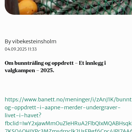
By
vibekesteinsholm
04.09.2025 11:33
Om bunntråling og oppdrett – Et innlegg i
valgkampen – 2025.
https://www.banett.no/meninger/i/zAnJ1K/bunnt
og-oppdrett-i-aapne-merder-undergraver-
livet-i-havet?
fbclid=IwY2xjawMmOuZleHRuA2FlbQIxMQABHsq
7KSO4OHJYPc3MZmsdrnclk2UsEBgf6Cpc4JPI7AA