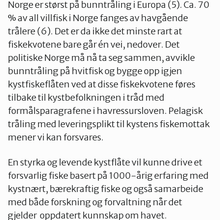
Norge er størst på bunntråling i Europa (5). Ca. 70
% av all villfisk i Norge fanges av havgående
trålere (6). Det er da ikke det minste rart at
fiskekvotene bare går én vei, nedover. Det
politiske Norge må nå ta seg sammen, avvikle
bunntråling på hvitfisk og bygge opp igjen
kystfiskeflåten ved at disse fiskekvotene føres
tilbake til kystbefolkningen i tråd med
formålsparagrafene i havressursloven. Pelagisk
tråling med leveringsplikt til kystens fiskemottak
mener vi kan forsvares.
En styrka og levende kystflåte vil kunne drive et
forsvarlig fiske basert på 1000-årig erfaring med
kystnært, bærekraftig fiske og også samarbeide
med både forskning og forvaltning når det
gjelder oppdatert kunnskap om havet.