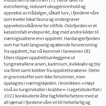
industrien til sammen (7). Dette fører til
eutrofiering, redusert oksygeninnhold og
oppvekst av trådalger, såkalt lurv, i fjordene våre
som kveler lokal fauna og undergraver
oppvekstsvilkårene for villfisk. Oslofjorden er et
katastrofalt endepunkt, dog med andre kilder til
næringssaltene enn oppdrett. Hardangerfjorden
som har hatt langvarig og økende forurensning
fra oppdrett, har nå kommet i faresonen (8).
Ellers slipper oppdrettsanleggene ut
tungmetallene arsen, kadmium, kvikksølv og bly
via fôret samt kobber fra oppdrettsnøtene. Dette
er grunnstoffer som ikke forsvinner, men
opplagres i næringskjeden. I kronikken «Høyt
nivå av tungmetaller i krabbe» i Legetidsskriftet i
2022 konkluderte åtte fagfelleforfattere med at
all sjømat i fjordene våre vil bli helsefarlig og