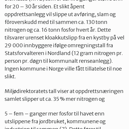
for 20 – 30 år siden. Et slikt åpent
oppdrettsanlegg vil slippe ut avføring, slam og
fôroverskudd med til sammen ca. 130 tonn
nitrogen og ca. 16 tonn fosfor hvert år. Dette
tilsvarer urenset kloakkutslipp fra en kystby på vel
29 000 innbyggere ifølge omregningstall fra
Statsforvalteren i Nordland (12 gram nitrogen pr.
person pr. døgn til kommunalt renseanlegg).
Ingen kommune i Norge ville fått tillatelse til noe
slikt.
Miljødirektoratets tall viser at oppdrettsnæringen
samlet slipper ut ca. 35 % mer nitrogen og
5 – fem – ganger mer fosfor til havet enn
utslippene fra jordbruket, kommunene og