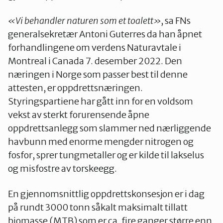
«Vi behandler naturen som et toalett»
, sa FNs
generalsekretær Antoni Guterres da han åpnet
forhandlingene om verdens Naturavtale i
Montreal i Canada 7. desember 2022. Den
næringen i Norge som passer best til denne
attesten, er oppdrettsnæringen.
Styringspartiene har gått inn for en voldsom
vekst av sterkt forurensende åpne
oppdrettsanlegg som slammer ned nærliggende
havbunn med enorme mengder nitrogen og
fosfor, sprer tungmetaller og er kilde til lakselus
og misfostre av torskeegg.
En gjennomsnittlig oppdrettskonsesjon er i dag
på rundt 3000 tonn såkalt maksimalt tillatt
biomasse (MTB) som er ca. fire ganger større enn