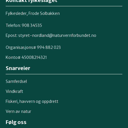
Kontakt fylkeslaget
Fylkesleder, Frode Solbakken
Telefon: 908 34535
Epost:
styret-nordland@naturvernforbundet.no
Organisasjons# 994 882 023
Konto# 45008214321
Snarveier
Samferdsel
Vindkraft
Fiskeri, havvern og oppdrett
Vern av natur
Følg oss