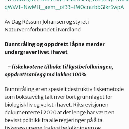
qWsVf-NwMH_aem_of33-lMOcntrbbGlkr5wpA
Av Dag Røssum Johansen og styret i
Naturvernforbundet i Nordland
Bunntråling og oppdrett i åpne merder
undergraver livet i havet
– fiskekvotene tilbake til kystbefolkningen,
oppdrettsanlegg må lukkes 100%
Bunntråling er en spesielt destruktiv fiskemetode
som bokstavelig talt river bort grunnlaget for
biologisk liv og vekst i havet. Riksrevisjonen
dokumenterte i 2020 at det lenge har vært en
bevisst politikk fra alle regjeringer på å ta
fiskeressursene fra kystbefolkningen og