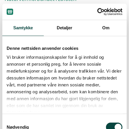
Sør-Helgeland
Naturvernforbundet i Narvik
Naturvernforbundet i Rana
Samtykke
Detaljer
Om
Vesterålen
Naturvernforbundet i Salten
Denne nettsiden anvender cookies
Ytre-Helgeland
Natuvernforbundet i Vefsn, Grane og Hattfjelldal
Vi bruker informasjonskapsler for å gi innhold og
annonser et personlig preg, for å levere sosiale
mediefunksjoner og for å analysere trafikken vår. Vi deler
Naturvernforbundet i Vesterålen
dessuten informasjon om hvordan du bruker nettstedet
vårt, med partnerne våre innen sosiale medier,
Naturvernforbundet i Ytre-Helgeland
annonsering og analysearbeid, som kan kombinere den
med annen informasjon du har gjort tilgjengelig for dem,
Naturvernstudentene på Toppen Folkehøyskole
eller som de har samlet inn gjennom din bruk av
(Vefsn)
tjenestene deres.
Samtykkevalg
Nødvendig