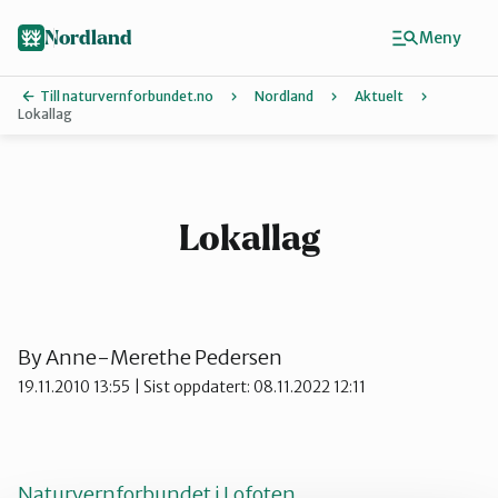
Hopp
til
Nordland
Meny
hovedinnhold
Till naturvernforbundet.no
Nordland
Aktuelt
Lokallag
Finn ditt lokallag
Lofoten
Lokallag
Narvik
By
Anne-Merethe Pedersen
Rana
19.11.2010 13:55
| Sist oppdatert: 08.11.2022 12:11
Salten
Naturvernforbundet i Lofoten