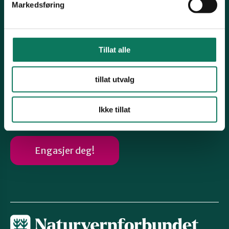
Markedsføring
Samferdsel
Vindkraft
Tillat alle
Fiskeri, havvern og oppdrett
Vern av natur
tillat utvalg
Følg oss
Ikke tillat
Engasjer deg!