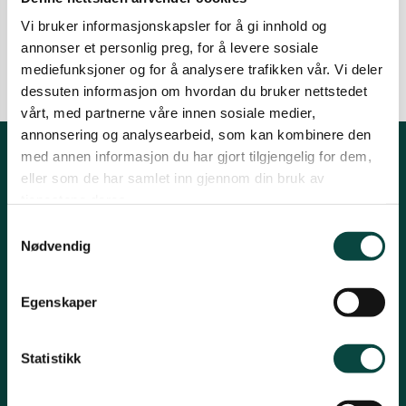
skadevirkninger.
Vi bruker informasjonskapsler for å gi innhold og
Sør-Helgeland
01.02.2023
Fiskeri, havvern, oppdrett
annonser et personlig preg, for å levere sosiale
mediefunksjoner og for å analysere trafikken vår. Vi deler
dessuten informasjon om hvordan du bruker nettstedet
Vesterålen
vårt, med partnerne våre innen sosiale medier,
annonsering og analysearbeid, som kan kombinere den
med annen informasjon du har gjort tilgjengelig for dem,
Ytre-Helgeland
Kontakt fylkeslaget
eller som de har samlet inn gjennom din bruk av
tjenestene deres.
Fylkesleder, Frode Solbakken
Samtykkevalg
Nødvendig
Telefon: 908 34535
Epost:
styret-nordland@naturvernforbundet.no
Egenskaper
Organisasjons# 994 882 023
Konto# 45008214321
Statistikk
Snarveier