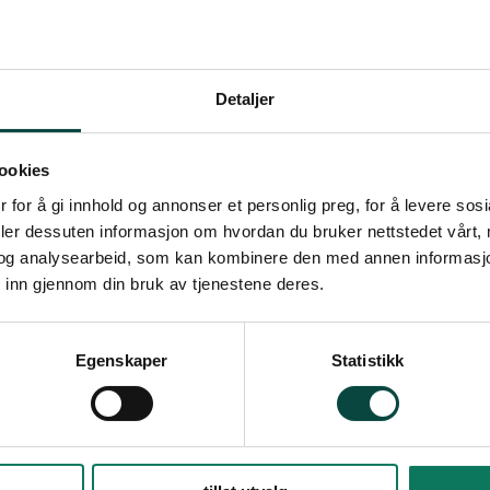
1 resultat
Skal alle bekker i 
kraftproduksjon?
Detaljer
Naturvernforbundet i Tel
saker hvor lokale aktører 
ookies
bekker og elver. Begrunne
 for å gi innhold og annonser et personlig preg, for å levere sos
aktivitet og arbeidsplasse
deler dessuten informasjon om hvordan du bruker nettstedet vårt,
Dette høres i første omgan
og analysearbeid, som kan kombinere den med annen informasjon d
om hvor dette skal ende. 
 inn gjennom din bruk av tjenestene deres.
kraftproduksjon legges i 
01.02.2011
Energi
Egenskaper
Statistikk