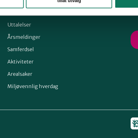
tillat utvalg
Snarveier
Fø
Uttalelser
Årsmeldinger
Samferdsel
Aktiviteter
Arealsaker
Miljøvennlig hverdag