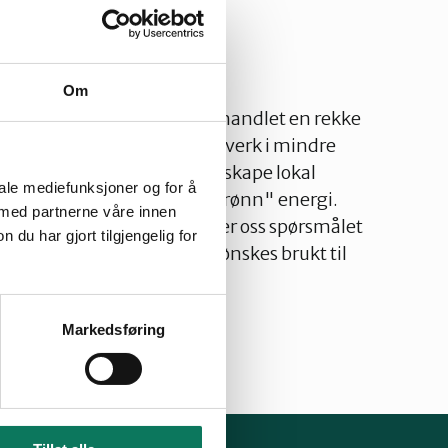
Telemark brukes til
Om
emark har det siste året behandlet en rekke
i fylket ønsker å bygge kraftverk i mindre
lsen for ønsket er gjerne å skape lokal
iale mediefunksjoner og for å
r, i tillegg til å produsere "grønn" energi.
 med partnerne våre innen
g fornuftig ut, men vi stiller oss spørsmålet
u har gjort tilgjengelig for
Skal hver eneste bekk som ønskes brukt til
rør?
Markedsføring