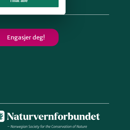
Tillat alle
lg oss
Engasjer deg!