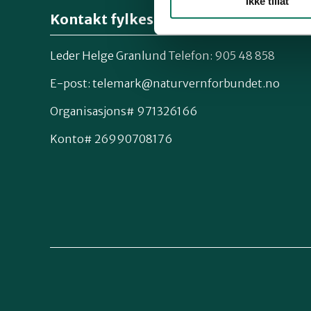
Ikke tillat
Kontakt fylkeslaget
Leder Helge Granlund Telefon: 905 48 858
E-post:
telemark@naturvernforbundet.no
Organisasjons# 971326166
Konto# 26990708176