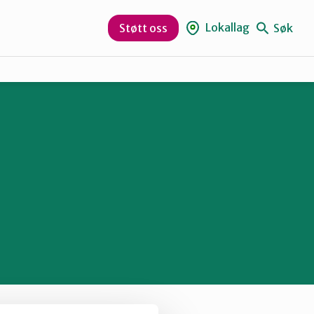
Lokallag
Søk
Støtt oss
Midt-Telemark