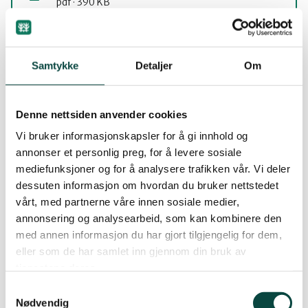
pdf · 390 KB
Vandrefalk-i-Buskerud-2016
pdf · 932 KB
Samtykke
Detaljer
Om
Vandrefalk-i-Buskerud-2017-18-rapport
Denne nettsiden anvender cookies
pdf · 465 KB
Vi bruker informasjonskapsler for å gi innhold og
annonser et personlig preg, for å levere sosiale
Vandrefalk-i-Buskerud-2019-20-rapport
mediefunksjoner og for å analysere trafikken vår. Vi deler
pdf · 573 KB
dessuten informasjon om hvordan du bruker nettstedet
vårt, med partnerne våre innen sosiale medier,
annonsering og analysearbeid, som kan kombinere den
med annen informasjon du har gjort tilgjengelig for dem,
eller som de har samlet inn gjennom din bruk av
Jaktfalk
tjenestene deres.
Samtykkevalg
Nødvendig