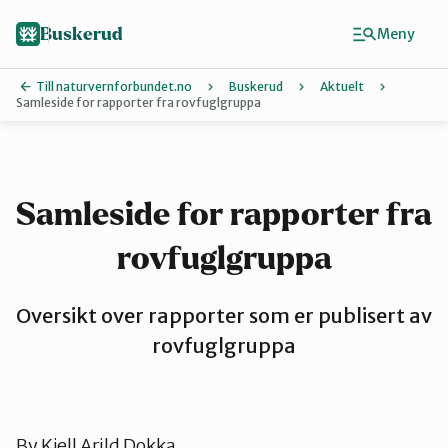
Hopp
til
Buskerud
Meny
hovedinnhold
Till naturvernforbundet.no
Buskerud
Aktuelt
Samleside for rapporter fra rovfuglgruppa
Finn ditt lokallag
Drammen
Samleside for rapporter fra
rovfuglgruppa
Hallingdal
Oversikt over rapporter som er publisert av
Hole og Ringerike
rovfuglgruppa
Kongsberg
By
Kjell Arild Dokka