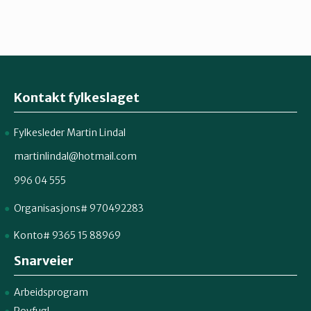
Kontakt fylkeslaget
Fylkesleder Martin Lindal
martinlindal@hotmail.com
996 04 555
Organisasjons# 970492283
Konto# 9365 15 88969
Snarveier
Arbeidsprogram
Rovfugl