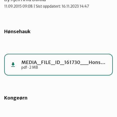
11.09.2015 09:08
| Sist oppdatert: 16.11.2023 14:47
Lier
Numedal
Hønsehauk
Øvre Eiker
MEDIA_FILE_ID_161730__Honsehauk-kartlegging-2020-NIB
pdf · 2 MB
Kongeørn