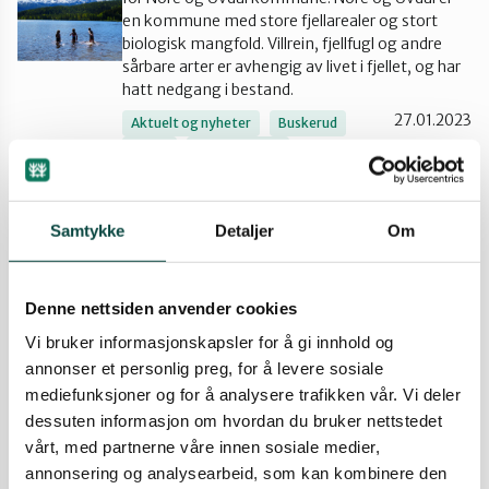
en kommune med store fjellarealer og stort
Lier
biologisk mangfold. Villrein, fjellfugl og andre
sårbare arter er avhengig av livet i fjellet, og har
hatt nedgang i bestand.
Numedal
27.01.2023
Aktuelt og nyheter
Buskerud
Hytte
Naturinngrep
Naturvern
Øvre Eiker
Klage Høgevarde i Flå kommune
Samtykke
Detaljer
Om
Naturvernforbundet i Buskerud har sendt inn
klage på vedtak om regulering av enda et
hytteområde på Gulsvikfjellet i Flå. Denne
Denne nettsiden anvender cookies
utbyggingen vil presse naturen ytterligere i og
Vi bruker informasjonskapsler for å gi innhold og
utenfor planområdet. Flå kommune bygger ned
annonser et personlig preg, for å levere sosiale
naturen bit for bit, noe som blant annet truer
mediefunksjoner og for å analysere trafikken vår. Vi deler
reinens leveområde.
dessuten informasjon om hvordan du bruker nettstedet
(Foto Flå kommune)
vårt, med partnerne våre innen sosiale medier,
19.01.2023
Aktuelt og nyheter
Buskerud
annonsering og analysearbeid, som kan kombinere den
Hytte
Naturinngrep
Nyheter