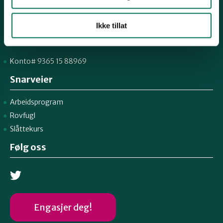
martinlindal@hotmail.com
996 04 555
Ikke tillat
Organisasjons# 970492283
Konto# 9365 15 88969
Snarveier
Arbeidsprogram
Rovfugl
Slåttekurs
Følg oss
Engasjer deg!