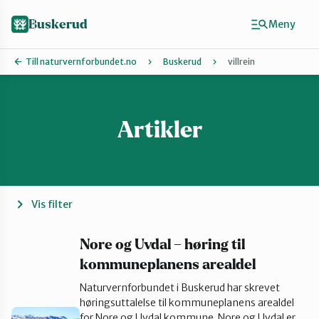
Hopp
til
Buskerud
Meny
hovedinnhold
Till naturvernforbundet.no
Buskerud
villrein
Artikler
Finn ditt lokallag
Drammen
Hallingdal
Vis filter
Hole og Ringerike
Nore og Uvdal – høring til
kommuneplanens arealdel
Naturvernforbundet i Buskerud har skrevet
Kongsberg
høringsuttalelse til kommuneplanens arealdel
for Nore og Uvdal kommune. Nore og Uvdal er