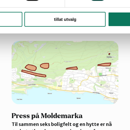
Les de siste artiklene her:
tillat utvalg
Press på Moldemarka
Til sammen seks boligfelt og en hytte er nå