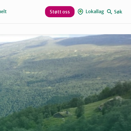
elt
Lokallag
Søk
Støtt oss
Kristiansund og Averøy
Rauma