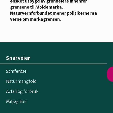
ønsket utbygd av grunneiere innenfor
grensene til Moldemarka.
Naturvernforbundet mener politikerne må
verne om markagrensen.
Snarveier
Samferdsel
Naturmangfold
o
Avfall og forbruk
Miljøgifter