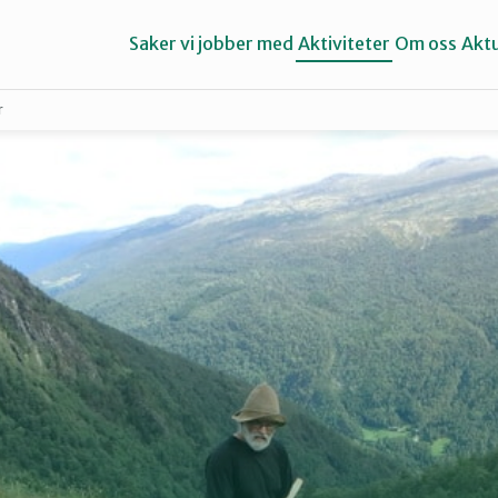
Saker vi jobber med
Aktiviteter
Om oss
Aktu
r
Aure
Ørsta og Volda