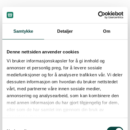
Stundom får vi anonyme tips som er vanskelege å
bruke. Vi skjønar at tipsar ikkje vil fram i lyset, og
det er det råd å respektere. Men ei sak blir oftast
Samtykke
Detaljer
Om
mykje betre viss vi kan ha ein dialog med tipsar.
Vi bruker aldri namn på tipsar i ei sak utan at
Denne nettsiden anvender cookies
tipsar har gitt oss løyve til det.
Vi bruker informasjonskapsler for å gi innhold og
annonser et personlig preg, for å levere sosiale
Difor køyrer vi ein del saker i regi av
mediefunksjoner og for å analysere trafikken vår. Vi deler
Naturvernforbundet og eventuelle foto vi blir
dessuten informasjon om hvordan du bruker nettstedet
samde om kan nyttast vil få fotograf
vårt, med partnerne våre innen sosiale medier,
Naturvernforbundet, eventuelt NN.
annonsering og analysearbeid, som kan kombinere den
med annen informasjon du har gjort tilgjengelig for dem,
eller som de har samlet inn gjennom din bruk av
Difor vil vi rå til at tips blir sendt oss med
tjenestene deres.
kontaktopplysningar også i saker der tipsar vil
Samtykkevalg
vere anonym.