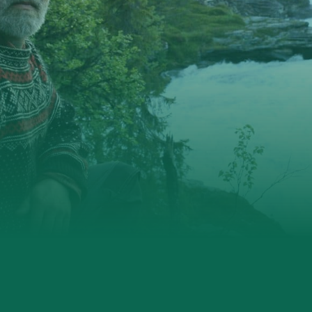
Ørsta og Volda
Rauma
Tingvoll