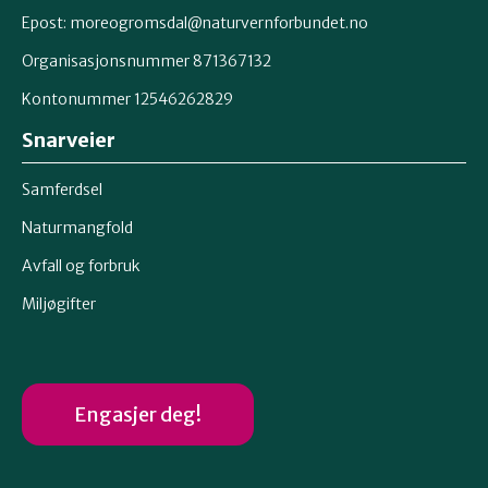
Epost: moreogromsdal@naturvernforbundet.no
Organisasjonsnummer 871367132
Kontonummer 12546262829
Snarveier
Samferdsel
Naturmangfold
Avfall og forbruk
Miljøgifter
Engasjer deg!