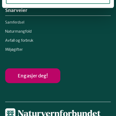
Kontonummer 12546262829
Snarveier
Samferdsel
Naturmangfold
Avfall og forbruk
Miljøgifter
Engasjer deg!