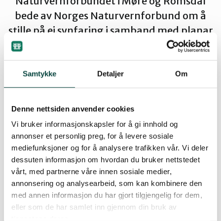
Naturvernforbundet i Møre og Romsdal
bede av Norges Naturvernforbund om å
Ørsta og Volda
stille på ei synfaring i samband med planar
om å byggje eit avfallsforbrenningsanlegg
Rauma
i tilknytting til raffineriet på Slagentangen
i Vestfold.
Samtykke
Detaljer
Om
Tingvoll
Denne nettsiden anvender cookies
By
Artikkelimportør
Vi bruker informasjonskapsler for å gi innhold og
annonser et personlig preg, for å levere sosiale
08.08.2007 06:48
mediefunksjoner og for å analysere trafikken vår. Vi deler
dessuten informasjon om hvordan du bruker nettstedet
vårt, med partnerne våre innen sosiale medier,
annonsering og analysearbeid, som kan kombinere den
Synfaringa var til eit avfallsforbrenningsanlegg i
med annen informasjon du har gjort tilgjengelig for dem,
Skövde i Sverige. I samband med synfaringa var
eller som de har samlet inn gjennom din bruk av
Naturvernforbundet invitert til å halde eit
tjenestene deres.