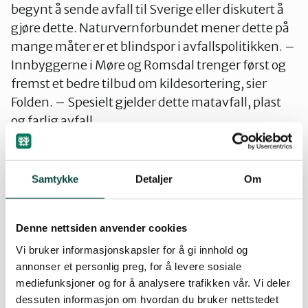
begynt å sende avfall til Sverige eller diskutert å
gjøre dette. Naturvernforbundet mener dette på
mange måter er et blindspor i avfallspolitikken. –
Innbyggerne i Møre og Romsdal trenger først og
fremst et bedre tilbud om kildesortering, sier
Folden. – Spesielt gjelder dette matavfall, plast
og farlig avfall.
Ordningene varierer litt i kommunene, men
utenom Romsdal er situasjonen spesielt dårlig når
Samtykke
Detaljer
Om
det gjelder matavfall. – Informasjonen til
innbyggerne om avfallshåndtering,
Denne nettsiden anvender cookies
kildesortering og leveringsordninger for farlig
avfall bør også forbedres, mener Folden.
Vi bruker informasjonskapsler for å gi innhold og
annonser et personlig preg, for å levere sosiale
mediefunksjoner og for å analysere trafikken vår. Vi deler
– Enkelte vil hevde at økte svenske avgifter vil gi
dessuten informasjon om hvordan du bruker nettstedet
mer forbrenning og deponering i Norge.