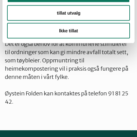
få til avtaler om en miljømessig forsvarlig
sluttbehandling blir mye enklere for
tillat utvalg
kommunene når vi som innbyggere slipper å
blande for mange ulike typer avfall først.
Ikke tillat
Det er også behov for at kommunene stimulerer
til ordninger som kan gi mindre avfall totalt sett,
som tøybleier. Oppmuntring til
heimekompostering vil i praksis også fungere på
denne måten i vårt fylke.
Øystein Folden kan kontaktes på telefon 91 81 25
42.