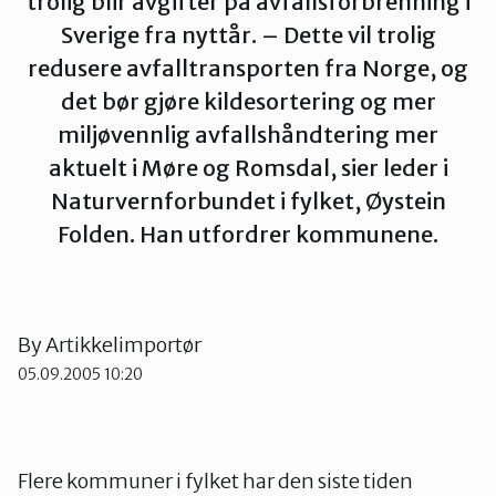
trolig blir avgifter på avfallsforbrenning i
Sverige fra nyttår. – Dette vil trolig
Ørsta og Volda
redusere avfalltransporten fra Norge, og
det bør gjøre kildesortering og mer
Rauma
miljøvennlig avfallshåndtering mer
aktuelt i Møre og Romsdal, sier leder i
Tingvoll
Naturvernforbundet i fylket, Øystein
Folden. Han utfordrer kommunene.
By
Artikkelimportør
05.09.2005 10:20
Flere kommuner i fylket har den siste tiden