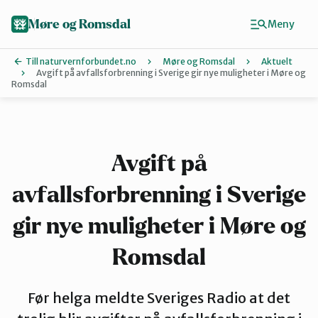
Hopp
til
Møre og Romsdal
Meny
hovedinnhold
Till naturvernforbundet.no
Møre og Romsdal
Aktuelt
Avgift på avfallsforbrenning i Sverige gir nye muligheter i Møre og
Romsdal
Finn ditt lokallag
Ålesund og omegn
Avgift på
Aure
avfallsforbrenning i Sverige
gir nye muligheter i Møre og
Kristiansund og Averøy
Romsdal
Molde
Før helga meldte Sveriges Radio at det