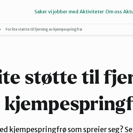
Saker vi jobber med
Aktiviteter
Om oss
Aktu
For lite støtte til fjerning av kjempespringfrø
Aure
Ørsta og Volda
ite støtte til fj
 kjempespring
ed kjempespringfrø som spreier seg? Set