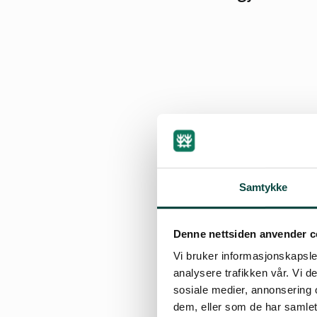
Samtykke
Denne nettsiden anvender c
Vi bruker informasjonskapsler
By
Øystein Folde
analysere trafikken vår. Vi 
26.04.2022 22:16
| Sis
sosiale medier, annonsering 
dem, eller som de har samlet