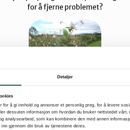
for å fjerne problemet?
Detaljer
ookies
 for å gi innhold og annonser et personlig preg, for å levere sos
n
deler dessuten informasjon om hvordan du bruker nettstedet vårt,
t oppdatert: 28.10.2022 13:53
og analysearbeid, som kan kombinere den med annen informasjon d
 inn gjennom din bruk av tjenestene deres.