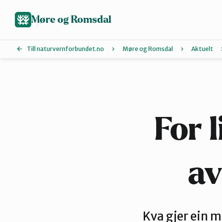
Hopp
til
Møre og Romsdal
hovedinnhold
Till naturvernforbundet.no
Møre og Romsdal
Aktuelt
Ålesund og omegn
Molde
For l
Tingvoll
av
Kva gjer ein m