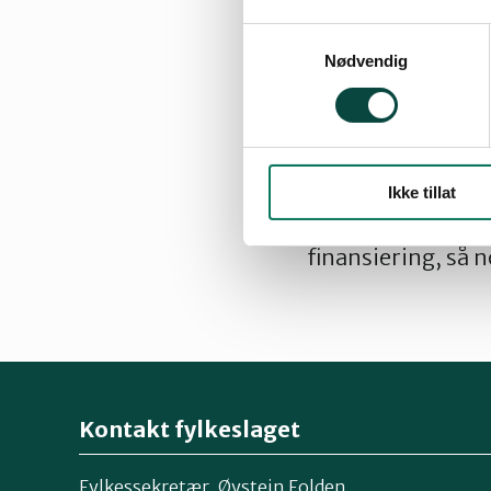
Samtykkevalg
Nødvendig
Naturvernforbund
tilsetteressursar
Eikrem i Tingvoll.
føremålet. I alle 
Ikke tillat
Naturvernforbunde
finansiering, så n
Kontakt fylkeslaget
Fylkessekretær, Øystein Folden