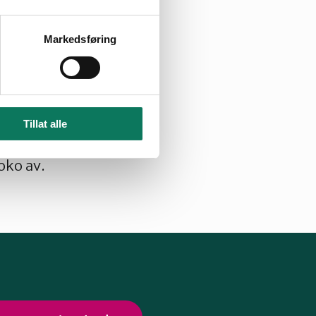
Markedsføring
 difor setje av
 ei slåttemark på
je pengar til
3200.
Tillat alle
r ein manglar
oko av.