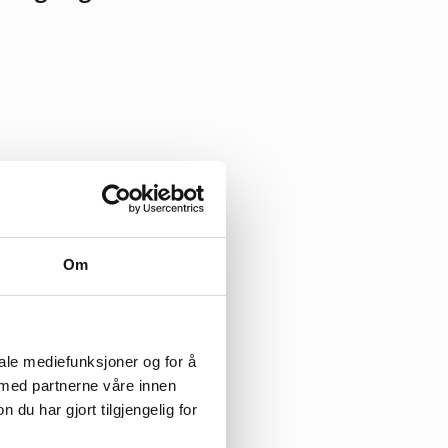
Om
iale mediefunksjoner og for å
 med partnerne våre innen
u har gjort tilgjengelig for