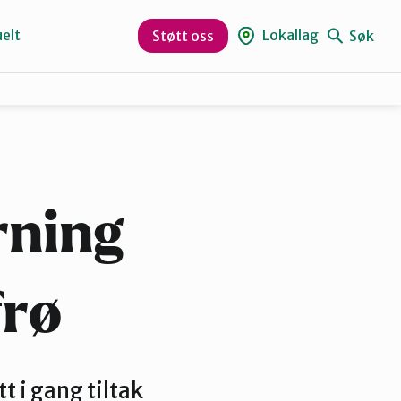
elt
Lokallag
Søk
Støtt oss
Kristiansund og Averøy
Rauma
erning
frø
t i gang tiltak