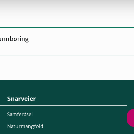
unnboring
Snarveier
Samferdsel
Naturmangfold