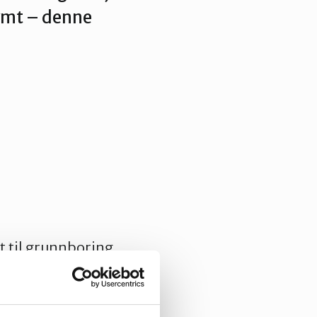
ymt – denne
t til grunnboring
 Grunnboring er