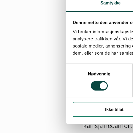
Samtykke
Verneområdestyret
står ikkje noko i 
til fjells. Svært 
Denne nettsiden anvender c
anleggsmaskinar i
Vi bruker informasjonskapsler
analysere trafikken vår. Vi 
også frø og plant
sosiale medier, annonsering 
dem, eller som de har samlet
Verneområdestyre
si om tiltak mot s
Samtykkevalg
ikkje få merksem
Nødvendig
I akkurat denne s
dessutan oppfølgi
likevel. Dette er
Ikke tillat
samde om. Så snar
kan sjå nedanfor.