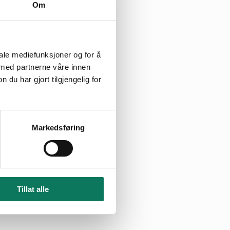
Om
 det gale. Det
før det blir frakta
ast at
lter og grabb, men
iale mediefunksjoner og for å
 med partnerne våre innen
u har gjort tilgjengelig for
i sakshandsaminga
aktuelt og kan
Markedsføring
skinar, og
kkar opp noko
fort bør kunne bli
Tillat alle
ke klaga, som du