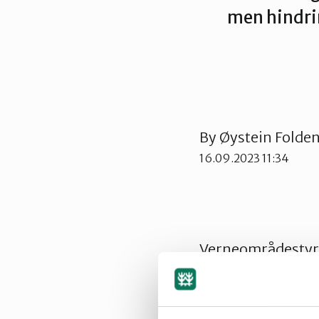
men hindri
By
Øystein Folde
16.09.2023 11:34
Verneområdestyret
ved Reinsvatnet. 
nødvendig.