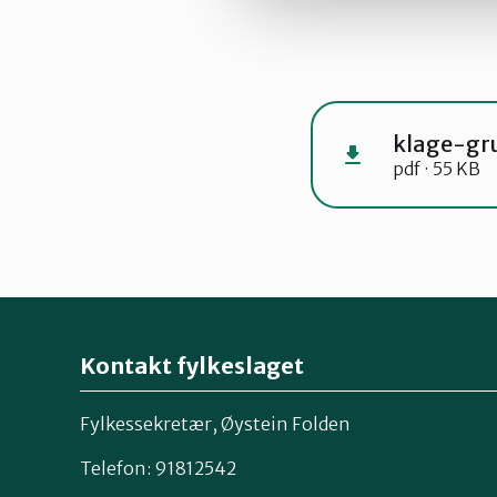
klage-gr
pdf · 55 KB
Kontakt fylkeslaget
Fylkessekretær, Øystein Folden
Telefon: 91812542