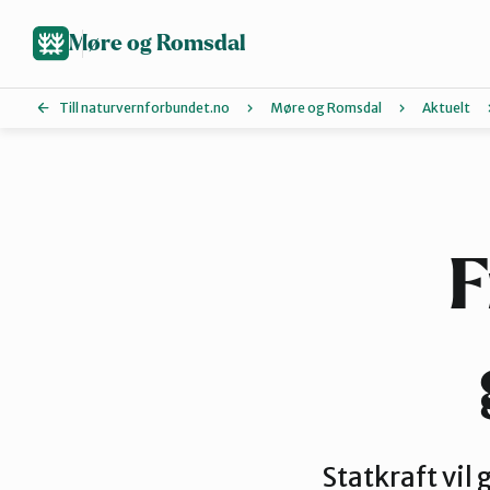
Hopp
til
Møre og Romsdal
hovedinnhold
Till naturvernforbundet.no
Møre og Romsdal
Aktuelt
Ålesund og omegn
Molde
F
Tingvoll
Statkraft vil