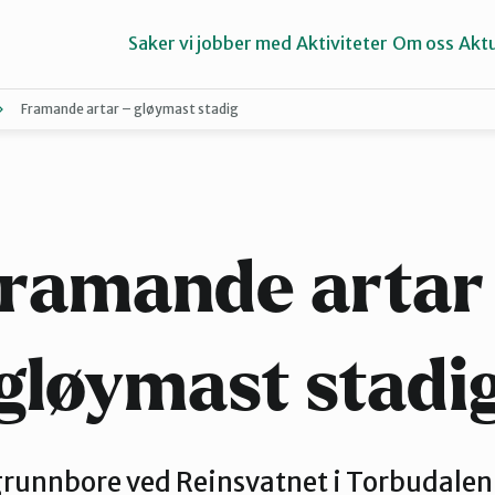
Saker vi jobber med
Aktiviteter
Om oss
Aktu
Framande artar – gløymast stadig
Aure
Ørsta og Volda
ramande artar
gløymast stadi
 grunnbore ved Reinsvatnet i Torbudalen. 