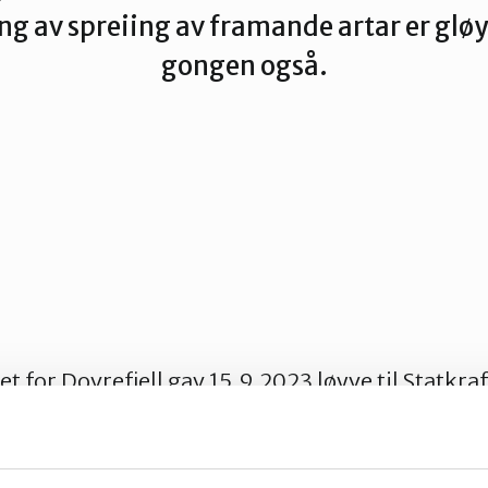
ng av spreiing av framande artar er glø
gongen også.
n
 for Dovrefjell gav 15.9.2023 løyve til Statkraf
Dammen skal forsterkast og eigna stein må til.