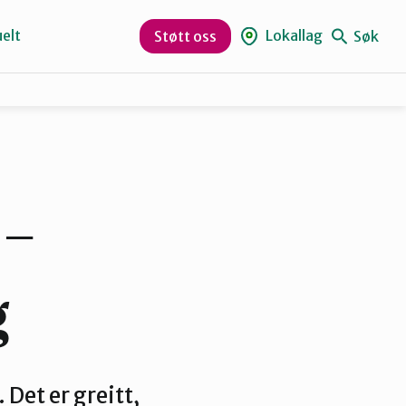
elt
Lokallag
Søk
Støtt oss
Kristiansund og Averøy
Rauma
 –
g
Det er greitt,