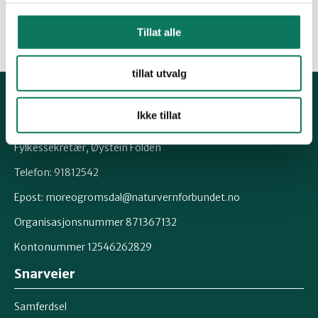
Fråsegn til Tingvoll kommune
Tillat alle
tillat utvalg
Kontakt fylkeslaget
Ikke tillat
Fylkessekretær, Øystein Folden
Telefon: 91812542
Epost: moreogromsdal@naturvernforbundet.no
Organisasjonsnummer 871367132
Kontonummer 12546262829
Snarveier
Samferdsel