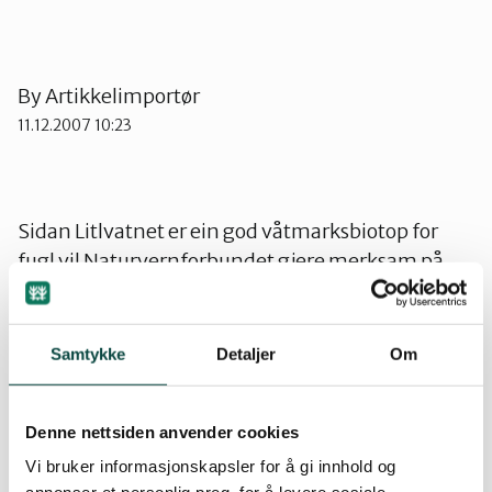
Ørsta og Volda
By
Artikkelimportør
Rauma
11.12.2007 10:23
Tingvoll
Sidan Litlvatnet er ein god våtmarksbiotop for
fugl vil Naturvernforbundet gjere merksam på
dette. Der er det mest tale om å finne ei god
avgrensing slik at fuglelivet ikkje blir avgrensa og
at det ikkje oppstår kollisjonsfare med kraftlina i
Samtykke
Detaljer
Om
området. Avrenning med næringsemne er også
tema. Vidare er det tale om det siste nokonlunde
Denne nettsiden anvender cookies
samanhengande skogområdet på eidet mellom
indre og ytre Tingvoll. Her må det også etter
Vi bruker informasjonskapsler for å gi innhold og