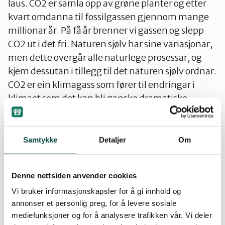
laus. CO2 er samla opp av grøne planter og etter
kvart omdanna til fossilgassen gjennom mange
millionar år. På få år brenner vi gassen og slepp
CO2 ut i det fri. Naturen sjølv har sine variasjonar,
men dette overgår alle naturlege prosessar, og
kjem dessutan i tillegg til det naturen sjølv ordnar.
CO2 er ein klimagass som fører til endringar i
klimaet som det kan bli ganske dramatiske
verknader av. Det er mykje mogleg at havet vil
stige 1 m i dette hundreåret, og mykje meir
seinare. I mange norske byar vil det bli vanskeleg
Samtykke
Detaljer
Om
med høgare hav, men det er likevel eit lite
problem samanlikna med det som skjer i andre
Denne nettsiden anvender cookies
land. I Bangladesh ligg nesten heile landet
Vi bruker informasjonskapsler for å gi innhold og
mindre enn 2 meter over havet. I det landet bur
annonser et personlig preg, for å levere sosiale
det over 100 millionar menneske, og mange av
mediefunksjoner og for å analysere trafikken vår. Vi deler
dei må flytte når havet stig. Små øystatar som