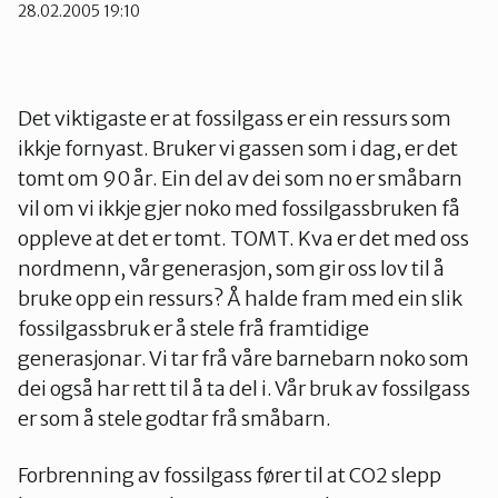
28.02.2005 19:10
Ørsta og Volda
Rauma
Det viktigaste er at fossilgass er ein ressurs som
ikkje fornyast. Bruker vi gassen som i dag, er det
tomt om 90 år. Ein del av dei som no er småbarn
Tingvoll
vil om vi ikkje gjer noko med fossilgassbruken få
oppleve at det er tomt. TOMT. Kva er det med oss
nordmenn, vår generasjon, som gir oss lov til å
bruke opp ein ressurs? Å halde fram med ein slik
fossilgassbruk er å stele frå framtidige
generasjonar. Vi tar frå våre barnebarn noko som
dei også har rett til å ta del i. Vår bruk av fossilgass
er som å stele godtar frå småbarn.
Forbrenning av fossilgass fører til at CO2 slepp