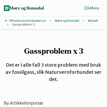
Hopp
til
Møre og Romsdal
Meny
hovedinnhold
Till naturvernforbundet.no
Møre og Romsdal
Aktuelt
Gassproblem x 3
Finn ditt lokallag
Ålesund og omegn
Gassproblem x 3
Aure
Det er i alle fall 3 store problem med bruk
av fossilgass, slik Naturvernforbundet ser
det.
Kristiansund og Averøy
Molde
By
Artikkelimportør