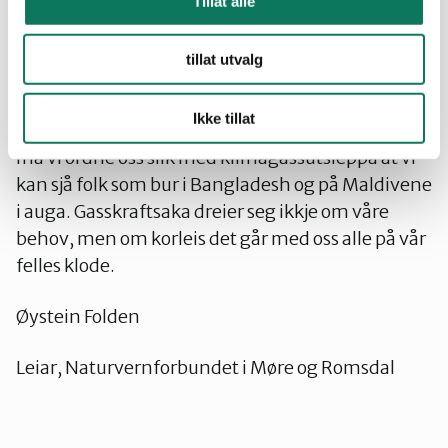
Tillat alle
Naturvernforbundet såg helst at fossilgassen blei
tillat utvalg
der han var, på havsens botn. Viss han absolutt
må takast opp, er det viktig at han ikkje aukar
Ikke tillat
forbruket vårt. Uansett kva vi bruker gassen til, så
må vi ordne oss slik med klimagassutsleppa at vi
kan sjå folk som bur i Bangladesh og på Maldivene
i auga. Gasskraftsaka dreier seg ikkje om våre
behov, men om korleis det går med oss alle på vår
felles klode.
Øystein Folden
Leiar, Naturvernforbundet i Møre og Romsdal