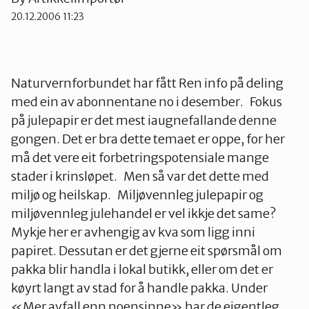
20.12.2006 11:23
Ørsta og Volda
Rauma
Naturvernforbundet har fått Ren info på deling
med ein av abonnentane no i desember. Fokus
på julepapir er det mest iaugnefallande denne
Tingvoll
gongen. Det er bra dette temaet er oppe, for her
må det vere eit forbetringspotensiale mange
stader i krinsløpet. Men så var det dette med
miljø og heilskap. Miljøvennleg julepapir og
miljøvennleg julehandel er vel ikkje det same?
Mykje her er avhengig av kva som ligg inni
papiret. Dessutan er det gjerne eit spørsmål om
pakka blir handla i lokal butikk, eller om det er
køyrt langt av stad for å handle pakka. Under
«Mer avfall enn noensinne» har de eigentleg