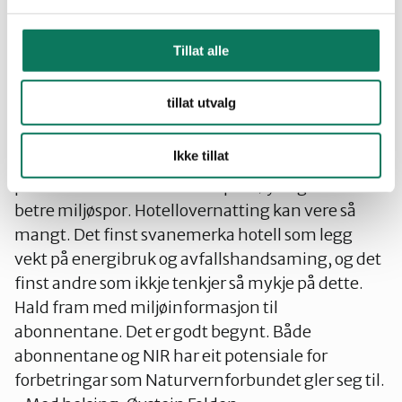
Heiskortet i seg sjølv kan vere greitt, men å sende
folk med bil frå Kristiansund til Oppdal er ofte ein
Tillat alle
dårleg ide når ein tenkjer på miljøet. Nr 6 kan
vere ein versting. Gje eit gåvekort på flyreise for ei
tillat utvalg
helg til London, så har du vel lagt ei miljøbombe.
Eit kundekort på NSB eller rabattkort på bussen er
Ikke tillat
derimot noko heilt anna. I staden for heiskortet i
pkt 3 vil eit busskort t.d. få alpinkøyringa inn i
betre miljøspor. Hotellovernatting kan vere så
mangt. Det finst svanemerka hotell som legg
vekt på energibruk og avfallshandsaming, og det
finst andre som ikkje tenkjer så mykje på dette.
Hald fram med miljøinformasjon til
abonnentane. Det er godt begynt. Både
abonnentane og NIR har eit potensiale for
forbetringar som Naturvernforbundet gler seg til.