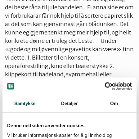
dei beste råda til julehandelen. Ei anna side er om
vi forbrukarar får nok hjelp til å sortere papiret slik
at det som kan gjenvinnast går i blådunken. Det
kunne eg gjerne tenkt meg meir hjelp til, og heilt
konkrete døme er truleg det beste. Under
«gode og miljøvennlige gavetips kan være» finn
vi dette: 1. Billetter til en konsert,
operaforestilling, kino eller teaterstykke 2.
klippekort til badeland, svømmehall eller
trimstudio 3. heiskort til alpinløypa 4. behandling
med aromaterapi eller massasje 5. middag for 2
på restaurant (du kan selv være med?) 6.
Samtykke
Detaljer
Om
Gavekort på en reise eller hotellovernatting 7.
Klippekort på husvask, barnepass, plenklipping,
brødbakst, julebakst, hjulskift etc. 8. Bak en kake
Denne nettsiden anvender cookies
9. Arranger venne- eller venninnekveld med
Vi bruker informasjonskapsler for å gi innhold og