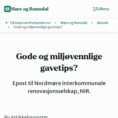
Hopp
til
Møre og Romsdal
Meny
hovedinnhold
Till naturvernforbundet.no
Møre og Romsdal
Aktuelt
Gode og miljøvennlige gavetips?
Finn ditt lokallag
Ålesund og omegn
Gode og miljøvennlige
gavetips?
Aure
Epost til Nordmøre interkommunale
Kristiansund og Averøy
renovasjonsselskap, NIR.
Molde
By
Artikkelimportør