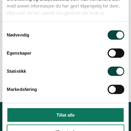
med annen informasjon du har gjort tilgjengelig for dem,
Fråsegn i samband med oppstart av reguleringsplan
eller som de har samlet inn gjennom din bruk av
pdf · 129 KB
tjenestene deres.
Samtykkevalg
Nødvendig
Spørsmål til kommunen Ræstad og nml
pdf · 132 KB
Egenskaper
Kjempeteigen – kystlynghei – omfang og verdsetting
pdf · 310 KB
Statistikk
Markedsføring
Tillat alle
Kontakt fylkeslaget