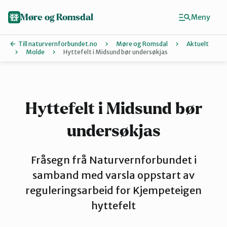
Hopp
til
Møre og Romsdal
Meny
hovedinnhold
Till naturvernforbundet.no
Møre og Romsdal
Aktuelt
Molde
Hyttefelt i Midsund bør undersøkjas
Finn ditt lokallag
Ålesund og omegn
Hyttefelt i Midsund bør
undersøkjas
Aure
Fråsegn frå Naturvernforbundet i
Kristiansund og Averøy
samband med varsla oppstart av
reguleringsarbeid for Kjempeteigen
hyttefelt
Molde