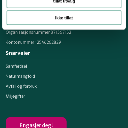
tillat utvalg
Fylkessekretær, Øystein Folden
Telefon: 91812542
Ikke tillat
Epost: moreogromsdal@naturvernforbundet.no
Organisasjonsnummer 871367132
Kontonummer 12546262829
Snarveier
Samferdsel
Naturmangfold
Avfall og forbruk
Miljøgifter
Engasjer deg!