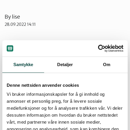
Ørsta og Volda
By
lise
28.09.2022 14:11
Rauma
Tingvoll
Naturvernforbundet stiller spørsmål ved om
arealet kan vere kystlynghei og ber om at
Samtykke
Detaljer
Om
området blir undersøkt av biolog som del av
planarbeidet.
Denne nettsiden anvender cookies
I samband med arbeidet med Kjempeteigen
Vi bruker informasjonskapsler for å gi innhold og
hyttefelt, har Naturvernforbundet også sett
annonser et personlig preg, for å levere sosiale
nærare på planane om Ræstadhagen hyttefelt.
mediefunksjoner og for å analysere trafikken vår. Vi deler
dessuten informasjon om hvordan du bruker nettstedet
vårt, med partnerne våre innen sosiale medier,
annonsering og analysearbeid, som kan kombinere den