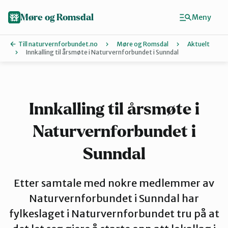
Hopp
til
Møre og Romsdal
Meny
hovedinnhold
Till naturvernforbundet.no
Møre og Romsdal
Aktuelt
Innkalling til årsmøte i Naturvernforbundet i Sunndal
Finn ditt lokallag
Ålesund og omegn
Innkalling til årsmøte i
Naturvernforbundet i
Aure
Sunndal
Kristiansund og Averøy
Etter samtale med nokre medlemmer av
Naturvernforbundet i Sunndal har
Molde
fylkeslaget i Naturvernforbundet tru på at