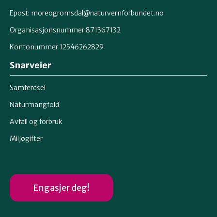
Epost: moreogromsdal@naturvernforbundet.no
Organisasjonsnummer 871367132
Kontonummer 12546262829
Snarveier
Samferdsel
Naturmangfold
Avfall og forbruk
Miljøgifter
Engasjer deg!