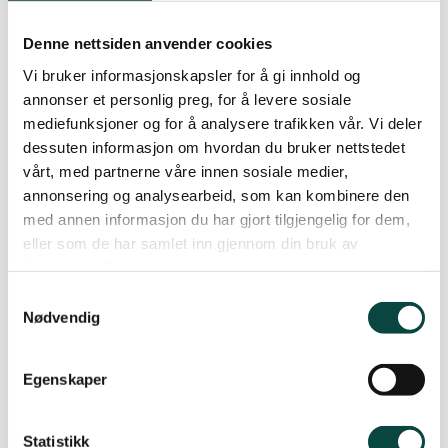
revidert rekneskap) – Saker som er framlagt av
medlemmene *1 – Budsjett og arbeidsprogram
Denne nettsiden anvender cookies
(blir helst litt munnleg om dette) – Val av
Vi bruker informasjonskapsler for å gi innhold og
leiar/styremedlemmer (Tar sikte på val av 3
annonser et personlig preg, for å levere sosiale
styremedlemmer utan leiar) – Val av utsendingar
mediefunksjoner og for å analysere trafikken vår. Vi deler
til fylkeslaget sitt årsmøte (som er i Molde 7.3.) –
dessuten informasjon om hvordan du bruker nettstedet
Nominasjon av lokallaget sitt medlem i
vårt, med partnerne våre innen sosiale medier,
fylkesstyret (er ein plass viss lokallaget vil møte)
annonsering og analysearbeid, som kan kombinere den
– Val av utsending til landsmøte (som er i
med annen informasjon du har gjort tilgjengelig for dem,
eller som de har samlet inn gjennom din bruk av
Grenland 10.-12. juni) – Val av valkomite og
tjenestene deres.
revisor.
Samtykkevalg
Nødvendig
*1 Kontakt Øystein Folden, leiar av fylkesstyret,
innan 4.3. om dette.
Egenskaper
Alle som har betalt medlemskontingent til
Naturvernforbundet siste år har røysterett.
Statistikk