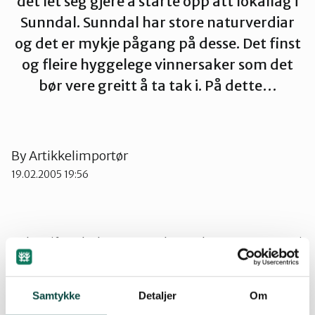
det let seg gjere å starte opp att lokallag i
Sunndal. Sunndal har store naturverdiar
Ørsta og Volda
og det er mykje pågang på desse. Det finst
og fleire hyggelege vinnersaker som det
Rauma
bør vere greitt å ta tak i. På dette…
Tingvoll
By
Artikkelimportør
19.02.2005 19:56
Saker, jf. vedtektene: – Val av ordstyrar – Styret si
årsmelding (litt munnleg om det som har skjedd
sidan sist årsmøte) – Revidert rekneskap
Samtykke
Detaljer
Om
(orientering om det som har skjedd sidan sist