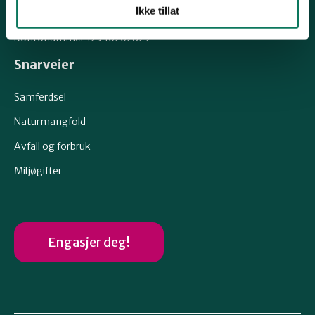
Ikke tillat
Organisasjonsnummer 871367132
Kontonummer 12546262829
Snarveier
Samferdsel
Naturmangfold
Avfall og forbruk
Miljøgifter
Engasjer deg!