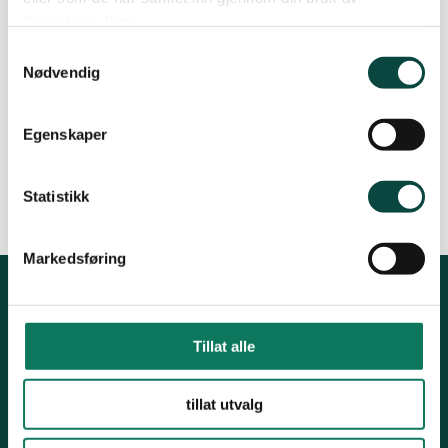
dette er ein viktig sak! Eg vil bli medlem i
tjenestene deres.
Naturvernforbundet
Samtykkevalg
Nødvendig
Eg vil gjerne støtte arbeidet Naturvernforbundet
gjør for å ta vare på naturen
Egenskaper
Les synfaringsrapporten
Statistikk
Markedsføring
Kontakt fylkeslaget
Tillat alle
Fylkessekretær, Øystein Folden
Telefon: 91812542
tillat utvalg
Epost: moreogromsdal@naturvernforbundet.no