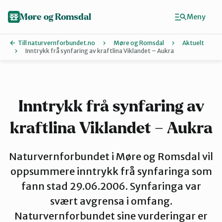
Hopp
til
Møre og Romsdal
Meny
hovedinnhold
Till naturvernforbundet.no
Møre og Romsdal
Aktuelt
Inntrykk frå synfaring av kraftlina Viklandet – Aukra
Finn ditt lokallag
Ålesund og omegn
Inntrykk frå synfaring av
kraftlina Viklandet – Aukra
Aure
Naturvernforbundet i Møre og Romsdal vil
Kristiansund og Averøy
oppsummere inntrykk frå synfaringa som
fann stad 29.06.2006. Synfaringa var
svært avgrensa i omfang.
Molde
Naturvernforbundet sine vurderingar er