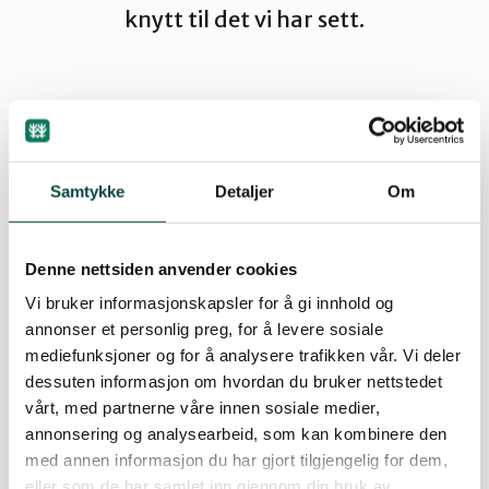
knytt til det vi har sett.
Ørsta og Volda
Rauma
By
Artikkelimportør
31.07.2006 08:53
Tingvoll
Samtykke
Detaljer
Om
Eit spørsmål som det venteleg står att ein del på er
Denne nettsiden anvender cookies
tilbakeføring av anleggsvegar. Her er det mange
Vi bruker informasjonskapsler for å gi innhold og
interesser. Dessutan ligg det inne ei
annonser et personlig preg, for å levere sosiale
problemstilling med tidspunkt for garantitid og
mediefunksjoner og for å analysere trafikken vår. Vi deler
tilbakeføring.
dessuten informasjon om hvordan du bruker nettstedet
vårt, med partnerne våre innen sosiale medier,
Leiar Øystein Folden i Naturvernforbundet i Møre
annonsering og analysearbeid, som kan kombinere den
med annen informasjon du har gjort tilgjengelig for dem,
og Romsdal kontaktast på telefon 91 81 25 42.
Ja,
eller som de har samlet inn gjennom din bruk av