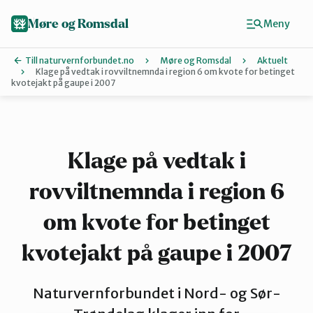
Hopp
til
Møre og Romsdal
Meny
hovedinnhold
Till naturvernforbundet.no
Møre og Romsdal
Aktuelt
Klage på vedtak i rovviltnemnda i region 6 om kvote for betinget
kvotejakt på gaupe i 2007
Finn ditt lokallag
Ålesund og omegn
Klage på vedtak i
Aure
rovviltnemnda i region 6
om kvote for betinget
Kristiansund og Averøy
kvotejakt på gaupe i 2007
Molde
Naturvernforbundet i Nord- og Sør-