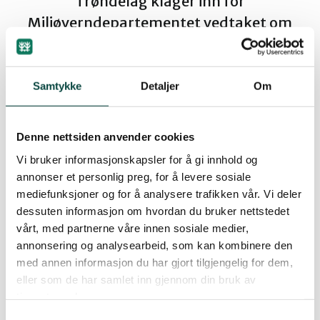
Trøndelag klager inn for
Miljøverndepartementet vedtaket om
Ørsta og Volda
gaupekvote fattet av rovviltnemda i
region 6 i møte 15. januar 2007.
Rauma
Samtykke
Detaljer
Om
Tingvoll
By
Artikkelimportør
Denne nettsiden anvender cookies
03.02.2007 12:50
Vi bruker informasjonskapsler for å gi innhold og
annonser et personlig preg, for å levere sosiale
mediefunksjoner og for å analysere trafikken vår. Vi deler
dessuten informasjon om hvordan du bruker nettstedet
Det har vært en økning i gaupebestanden, men
vårt, med partnerne våre innen sosiale medier,
det er mangelfull kunnskap og dokumentasjon av
annonsering og analysearbeid, som kan kombinere den
den faktiske bestanden. Den nye rødlista har
med annen informasjon du har gjort tilgjengelig for dem,
eller som de har samlet inn gjennom din bruk av
gaupa som sårbar art, og det vil være naturlig at
tjenestene deres.
føre-var-prinsippet må veie tungt når kvoten for
Samtykkevalg