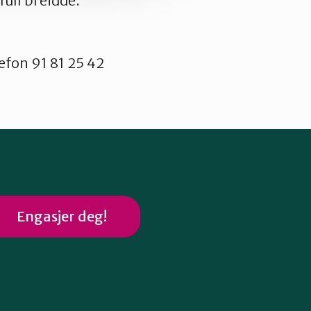
full breidde.
efon 91 81 25 42
Engasjer deg!