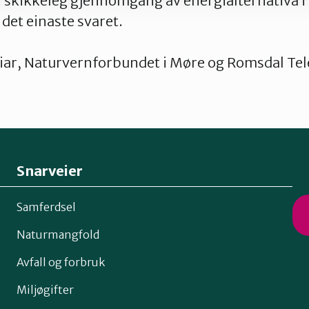
n skikkeleg gjennomgang av energialternativa i 
 det einaste svaret.
iar, Naturvernforbundet i Møre og Romsdal Tel
Snarveier
Samferdsel
Naturmangfold
o
Avfall og forbruk
Miljøgifter