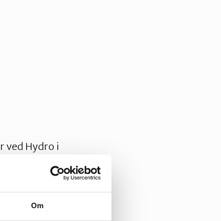
r ved Hydro i
ne av desse
a stilling til
Om
. Løysinga på