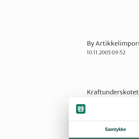
By
Artikkelimpor
10.11.2005 09:52
Kraftunderskotet 
Sunndal og Ormen
prosjekta? Kva sa 
seinare?
Samtykke
Naturvernforbunde