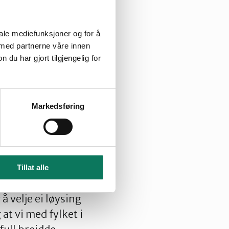
 som er endå
 nokre hundre
iale mediefunksjoner og for å
 verknader etter
 med partnerne våre innen
u har gjort tilgjengelig for
 har solidaritet
ngane?
, kvar er
Markedsføring
uk av biobrensel
l sysselset kring
Tillat alle
v at vi gjer
 å velje ei løysing
 at vi med fylket i