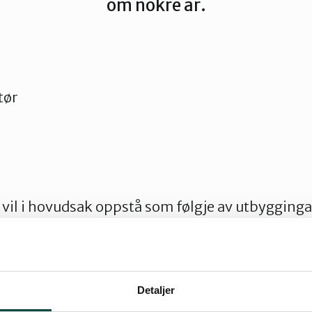
om nokre år.
tør
vil i hovudsak oppstå som følgje av utbygginga
 Lange-anlegget på Aukra. Kva sa planleggara
fylket? At kraftspørsmålet knytt til dette kan vi t
Detaljer
t har og tenkt på kva ettertida vil seie om oss