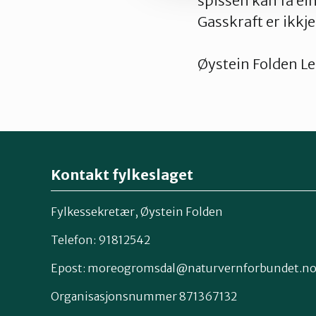
spissen kan få ei
Gasskraft er ikkje
Øystein Folden Le
Kontakt fylkeslaget
Fylkessekretær, Øystein Folden
Telefon: 91812542
Epost: moreogromsdal@naturvernforbundet.n
Organisasjonsnummer 871367132