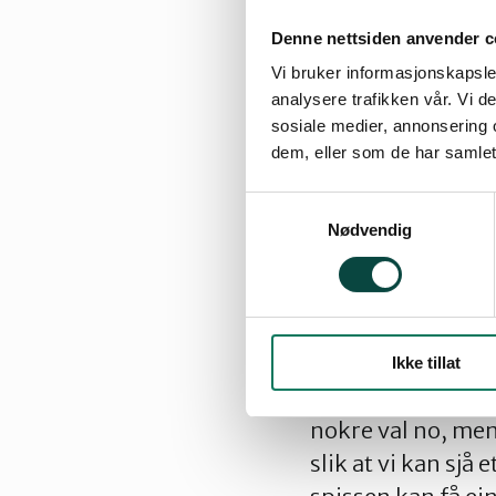
denne moglege en
Denne nettsiden anvender c
verre. Kva er vel
Vi bruker informasjonskapsler
millionar mennesk
analysere trafikken vår. Vi 
sosiale medier, annonsering 
klimagassutslepp?
dem, eller som de har samlet
med dei som er s
Samtykkevalg
Desse tusenvis a
Nødvendig
forresten dei? Nå
føre til ei god s
1200 menneske.
Ikke tillat
Naturvernforbunde
nokre val no, men d
slik at vi kan sjå