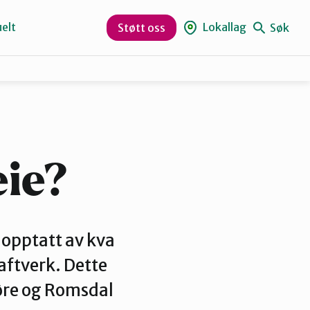
elt
Lokallag
Søk
Støtt oss
Kristiansund og Averøy
Rauma
eie?
 opptatt av kva
raftverk. Dette
Møre og Romsdal