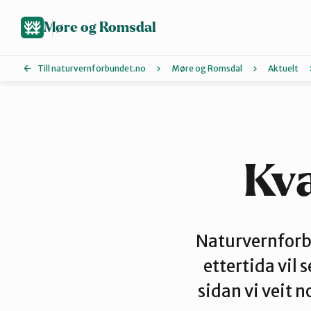
Hopp
til
Møre og Romsdal
hovedinnhold
Till naturvernforbundet.no
Møre og Romsdal
Aktuelt
Ålesund og omegn
Molde
Kva
Tingvoll
Naturvernforbu
ettertida vil 
sidan vi veit 