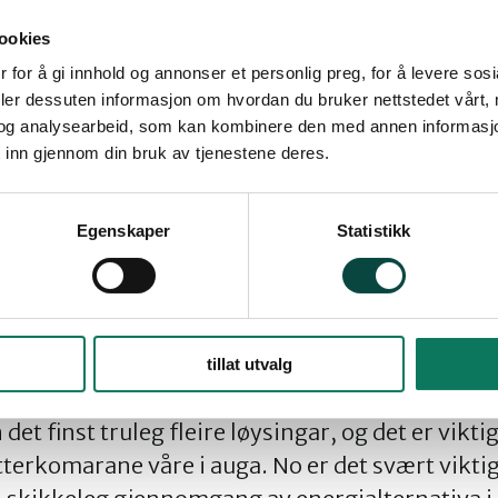
ergimangelen må ikkje føre til andre problem
ookies
 litt omstillingsbehov i Møre og Romsdal mot at
 for å gi innhold og annonser et personlig preg, for å levere sos
e må flytte frå område som blir overflødde av
deler dessuten informasjon om hvordan du bruker nettstedet vårt,
og analysearbeid, som kan kombinere den med annen informasjon d
 Høyrer ikkje fylkesordføraren til eit parti som
 inn gjennom din bruk av tjenestene deres.
vakare enn oss som ein av dei store grunnsetni
v arbeidsplassane som er truga av straummangel
Egenskaper
Statistikk
r det gjeld arbeidsplassar vil til dømes auka br
ysselsetjingsauke. Produksjon av 3 TWh biobrense
tillat utvalg
t kan vere med på at situasjonen i framtida kre
et finst truleg fleire løysingar, og det er viktig
 etterkomarane våre i auga. No er det svært viktig