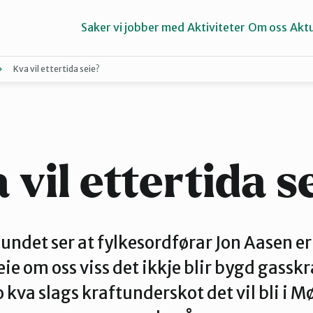
Saker vi jobber med
Aktiviteter
Om oss
Aktu
Kva vil ettertida seie?
Aure
Ørsta og Volda
 vil ettertida s
ndet ser at fylkesordførar Jon Aasen er
seie om oss viss det ikkje blir bygd gassk
no kva slags kraftunderskot det vil bli i 