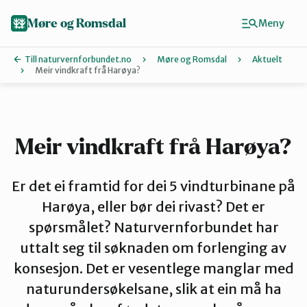
Hopp
til
Møre og Romsdal
Meny
hovedinnhold
Till naturvernforbundet.no
Møre og Romsdal
Aktuelt
Meir vindkraft frå Harøya?
Finn ditt lokallag
Ålesund og omegn
Meir vindkraft frå Harøya?
Aure
Er det ei framtid for dei 5 vindturbinane på
Harøya, eller bør dei rivast? Det er
spørsmålet? Naturvernforbundet har
Kristiansund og Averøy
uttalt seg til søknaden om forlenging av
konsesjon. Det er vesentlege manglar med
Molde
naturundersøkelsane, slik at ein må ha