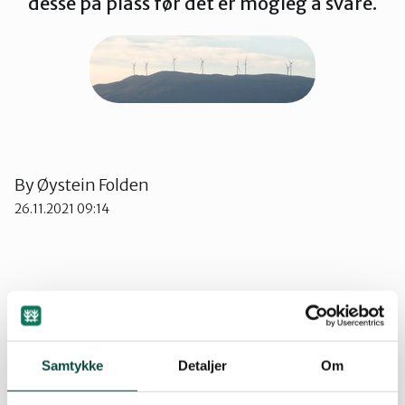
desse på plass før det er mogleg å svare.
Ørsta og Volda
Rauma
Tingvoll
By
Øystein Folden
26.11.2021 09:14
Sandøy Vindkraft AS har søkt om å få endre høgda på vindturbinane
på Harøya. Endringa er lita. Viss ein les alt, oppdagar ein også at dei
søker om forlenga konsesjon for nye 25 år.
Samtykke
Detaljer
Om
Naturvernforbundet meiner forlenginga av driftsperioden er det som