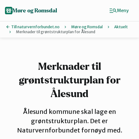
Hopp
til
Møre og Romsdal
Meny
hovedinnhold
Till naturvernforbundet.no
Møre og Romsdal
Aktuelt
Merknader til grøntstrukturplan for Ålesund
Finn ditt lokallag
Ålesund og omegn
Merknader til
grøntstrukturplan for
Aure
Ålesund
Kristiansund og Averøy
Ålesund kommune skal lage en
grøntstrukturplan. Det er
Molde
Naturvernforbundet fornøyd med.