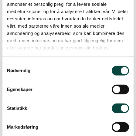
innløst og planlegger å innløse.
annonser et personlig preg, for å levere sosiale
mediefunksjoner og for å analysere trafikken vår. Vi deler
– Tilkomst til grøntområdene bør synliggjøres i
dessuten informasjon om hvordan du bruker nettstedet
vårt, med partnerne våre innen sosiale medier,
planen.
annonsering og analysearbeid, som kan kombinere den
med annen informasjon du har gjort tilgjengelig for dem,
For øvrig ønsker Naturvernforbundet lykke til
eller som de har samlet inn gjennom din bruk av
med planarbeidet.
tjenestene deres.
Samtykkevalg
For mer informasjon kan leder Kjersti Finholt i
Nødvendig
Naturvernforbundet i Ålesund og omegn kontaktes
på telefon 92 29 97 38.
Ja, dette er viktig. Eg vil bli
Egenskaper
medlem i Naturvernforbundet
Statistikk
Eg vil gjerne støtte arbeidet til
Naturvernforbundet
Markedsføring