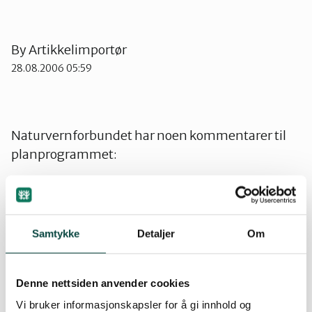
Ørsta og Volda
By
Artikkelimportør
28.08.2006 05:59
Rauma
Tingvoll
Naturvernforbundet har noen kommentarer til
planprogrammet:
– Strandsona bør være et eget tema i planen.
Grøntområder langs strandsona er spesielt viktig
både for folk og for det biologiske mangfoldet, og
Samtykke
Detaljer
Om
trues stadig av nedbygging.
– Kan en slik plan inneholde en plan for eller en
Denne nettsiden anvender cookies
oversikt over grøntområder som kommunen har
Vi bruker informasjonskapsler for å gi innhold og